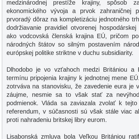
medzinárodnej prestíže krajiny, spôsob zai
ekonomického vývoja a prvok zahraničnej pol
prvoradý dôraz na kompletizáciu jednotného trh
dodržiavanie pravidiel otvorenej hospodárskej 
ako vodcovská členská krajina EÚ, pričom pod
národných štátov so silným postavením náro
európskej politike striktne v duchu subsidiarity.
Dlhodobo je vo vzťahoch medzi Britániou a 
termínu pripojenia krajiny k jednotnej mene EÚ
zotrváva na stanovisku, že zavedenie eura je
záujme, nesmie sa to však stať za nevýho
podmienok. Vláda sa zaviazala zvolať k tejto
referendum, v súčasnosti sú však stále viac ak
proti nahradeniu britskej libry eurom.
Lisabonská zmluva bola Veľkou Britániou rati