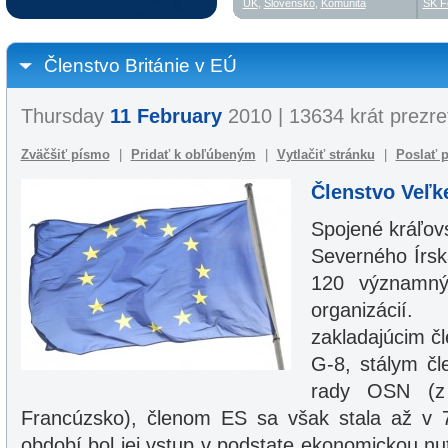
UK
,
Slovensko
,
Komunita
SK F
Členstvo Británie v EÚ
Thursday
11 February
2010 | 13634 krát prezre
Zväčšiť písmo
|
Pridať k obľúbeným
|
Vytlačiť stránku
|
Poslať p
Členstvo Veľke
Spojené kráľovs
Severného Írska
120 významný
organizácií.
zakladajúcim 
G-8, stálym č
rady OSN (z
Francúzsko), členom ES sa však stala až v 
období bol jej vstup v podstate ekonomickou nut