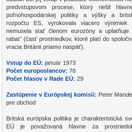
predvstupovom procese, ktorý riešil hlavn
poľnohospodárskej politiky a výšky a brit
rozpočtu ES, vyrokovala viacero výnimie
nemusela stať členom eurozóny a uplatňuje s
rabat" (časť prostriedkov, ktoré platí do spolo
vracia Británii priamo naspäť).
Vstup do EÚ:
január 1973
Počet europoslancov:
78
Počet hlasov v Rade EÚ:
29
Zastúpenie v Európskej komisii:
Peter Mandel
pre obchod
Britská európska politika je charakteristická 
EÚ je považovaná hlavne za prostriedo