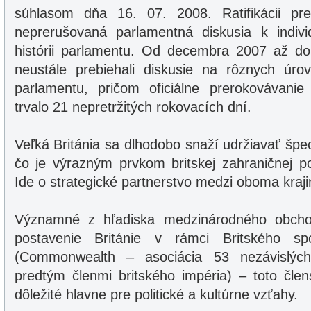
súhlasom dňa 16. 07. 2008. Ratifikácii pre
neprerušovaná parlamentná diskusia k indiv
histórii parlamentu. Od decembra 2007 až do 
neustále prebiehali diskusie na rôznych úr
parlamentu, pričom oficiálne prerokovávani
trvalo 21 nepretržitých rokovacích dní.
Veľká Británia sa dlhodobo snaží udržiavať špe
čo je výrazným prvkom britskej zahraničnej po
Ide o strategické partnerstvo medzi oboma kraji
Významné z hľadiska medzinárodného obchod
postavenie Británie v rámci Britského sp
(Commonwealth – asociácia 53 nezávislých 
predtým členmi britského impéria) – toto člen
dôležité hlavne pre politické a kultúrne vzťahy.