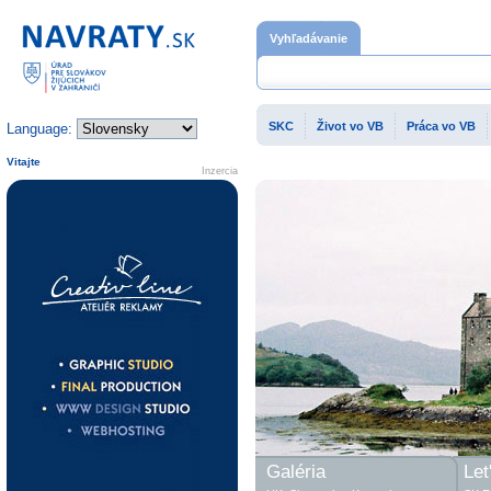
Domovská stránka
Vyhľadávanie
SKC
Život vo VB
Práca vo VB
Language:
Vitajte
Inzercia
Galéria
Let