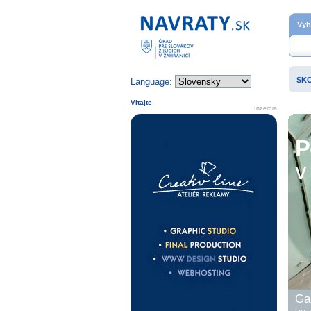
Domovská stránka
Vyh
SK
Language:
Vitajte
Inzercia
P
v 
Gal