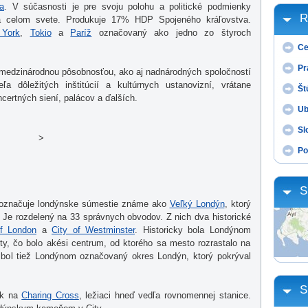
a
. V súčasnosti je pre svoju polohu a politické podmienky
R
a celom svete. Produkuje 17% HDP Spojeného kráľovstva.
York
,
Tokio
a
Paríž
označovaný ako jedno zo štyroch
Ce
Pr
medzinárodnou pôsobnosťou, ako aj nadnárodných spoločností
 dôležitých inštitúcií a kultúrnych ustanovizní, vrátane
Št
certných siení, palácov a ďalších.
Ub
Sl
>
Po
S
 označuje londýnske súmestie známe ako
Veľký Londýn
, ktorý
. Je rozdelený na 33 správnych obvodov. Z nich dva historické
of London
a
City of Westminster
. Historicky bola Londýnom
y, čo bolo akési centrum, od ktorého sa mesto rozrastalo na
 bol tiež Londýnom označovaný okres Londýn, ktorý pokrýval
S
ík na
Charing Cross
, ležiaci hneď vedľa rovnomennej stanice.