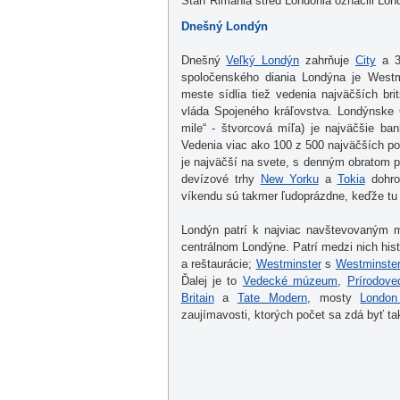
Starí Rimania stred Londonia označili L
Dnešný Londýn
Dnešný
Veľký Londýn
zahrňuje
City
a 3
spoločenského diania Londýna je Westm
meste sídlia tiež vedenia najväčších br
vláda Spojeného kráľovstva. Londýnske
mile“ - štvorcová míľa) je najväčšie b
Vedenia viac ako 100 z 500 najväčších po
je najväčší na svete, s denným obratom pr
devízové trhy
New Yorku
a
Tokia
dohro
víkendu sú takmer ľudoprázdne, keďže tu n
Londýn patrí k najviac navštevovaným m
centrálnom Londýne. Patrí medzi nich hist
a reštaurácie;
Westminster
s
Westminste
Ďalej je to
Vedecké múzeum
,
Prírodov
Britain
a
Tate Modern
, mosty
London
zaujímavosti, ktorých počet sa zdá byť t