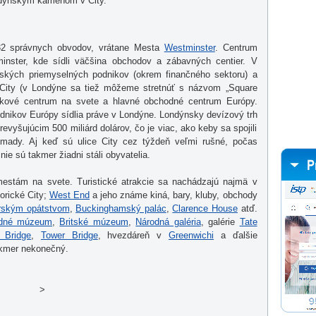
ondýnskym kameňom v City.
2 správnych obvodov, vrátane Mesta
Westminster
. Centrum
inster, kde sídli väčšina obchodov a zábavných centier. V
itských priemyselných podnikov (okrem finančného sektoru) a
 City (v Londýne sa tiež môžeme stretnúť s názvom „Square
ankové centrum na svete a hlavné obchodné centrum Európy.
dnikov Európy sídlia práve v Londýne. Londýnsky devízový trh
evyšujúcim 500 miliárd dolárov, čo je viac, ako keby sa spojili
mady. Aj keď sú ulice City cez týždeň veľmi rušné, počas
ie sú takmer žiadni stáli obyvatelia.
estám na svete. Turistické atrakcie sa nachádzajú najmä v
orické City;
West End
a jeho známe kiná, bary, kluby, obchody
rským opátstvom
,
Buckinghamský palác
,
Clarence House
atď.
edné múzeum
,
Britské múzeum
,
Národná galéria
, galérie
Tate
 Bridge
,
Tower Bridge
, hvezdáreň v
Greenwichi
a ďalšie
akmer nekonečný.
>