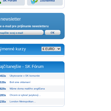
SK Fórum
Zoznamka
newsletter
e e-mail pre prijímanie newsletteru
ýmenné kurzy
ajčítanejšie - SK Fórum
453x
Ubytovanie v SK komunite
539x
Boli sme oklamaní
829x
Máme doma malého angličana
283x
Chcem si vybrať jazykový…
235x
London Metropolitan…