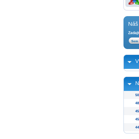
Náš 
Zadajt
V
N
50
48
45
45
44