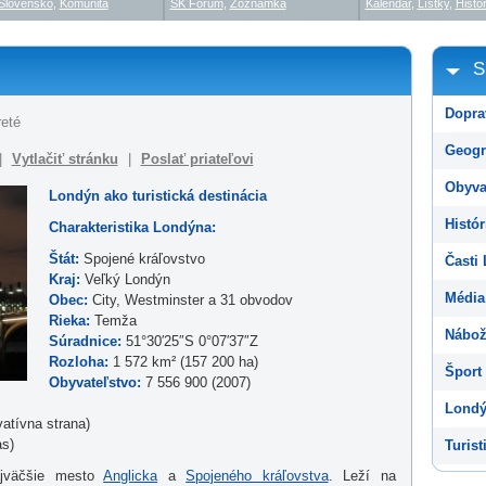
Slovensko
,
Komunita
SK Fórum
,
Zoznamka
Kalendár
,
Lístky
,
Histór
S
Dopra
reté
Geogr
|
Vytlačiť stránku
|
Poslať priateľovi
Obyva
Londýn ako turistická destinácia
Histór
Charakteristika Londýna:
Štát:
Spojené kráľovstvo
Časti
Kraj:
Veľký Londýn
Média
Obec:
City, Westminster a 31 obvodov
Rieka:
Temža
Nábož
Súradnice:
51°30′25″S 0°07′37″Z
Rozloha:
1 572 km² (157 200 ha)
Šport
Obyvateľstvo:
7 556 900 (2007)
Londý
atívna strana)
s)
Turist
ajväčšie mesto
Anglicka
a
Spojeného kráľovstva
. Leží na