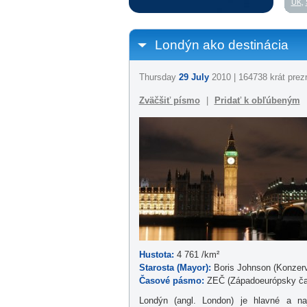
UK
,
Londýn ako destinácia
Thursday
29 July
2010 | 164738 krát prez
Zväčšiť písmo
|
Pridať k obľúbeným
Hustota:
4 761 /km²
Starosta (Mayor):
Boris Johnson (Konzerv
Časové pásmo:
ZEČ (Západoeurópsky ča
Londýn (angl. London) je hlavné a n