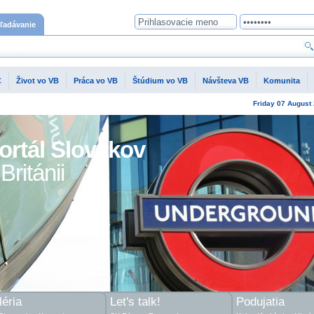
ľadávanie
C
Život vo VB
Práca vo VB
Štúdium vo VB
Návšteva VB
Komunita
Friday
07 August
ortál Slovákov
Británii
éria
Let's talk!
Podujatia