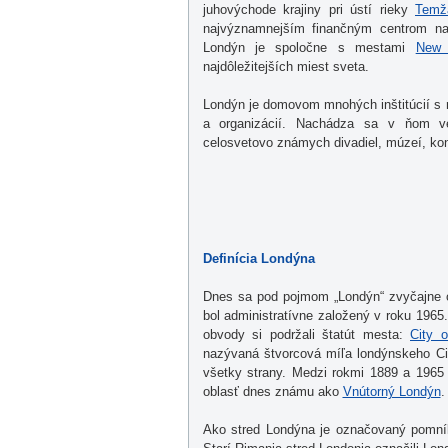
juhovýchode krajiny pri ústí rieky
Temž
najvýznamnejším finančným centrom n
Londýn je spoločne s mestami
New 
najdôležitejších miest sveta.
Londýn je domovom mnohých inštitúcií s 
a organizácií. Nachádza sa v ňom veľa
celosvetovo známych divadiel, múzeí, kon
Definícia Londýna
Dnes sa pod pojmom „Londýn“ zvyčajne
bol administratívne založený v roku 1965
obvody si podržali štatút mesta:
City 
nazývaná štvorcová míľa londýnskeho Cit
všetky strany. Medzi rokmi 1889 a 1965
oblasť dnes známu ako
Vnútorný Londýn
.
Ako stred Londýna je označovaný pomn