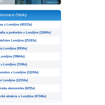
ia
...
úvisiace články
va v Londýne (40153x)
afia a podnebie v Londýne (11804x)
teľstvo Londýna (25183x)
ia Londýna (9934x)
 Londýna (39664x)
 v Londýne (7246x)
enstvo v Londýne (11034x)
 v Londýne (12154x)
nska ekonomika (6255x)
ické atrakcie v Londýne (47346x)