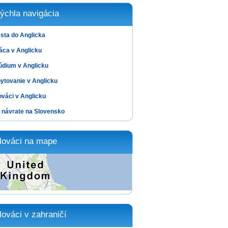
ýchla navigácia
sta do Anglicka
áca v Anglicku
údium v Anglicku
ytovanie v Anglicku
ováci v Anglicku
 návrate na Slovensko
lováci na mape
lováci v zahraničí