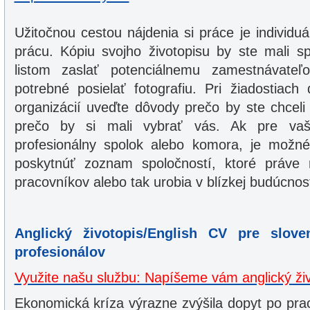
Užitočnou cestou nájdenia si práce je individu
prácu. Kópiu svojho životopisu by ste mali s
listom zaslať potenciálnemu zamestnávateľo
potrebné posielať fotografiu. Pri žiadostiach
organizácií uveďte dôvody prečo by ste chceli
prečo by si mali vybrať vás. Ak pre vašu
profesionálny spolok alebo komora, je možn
poskytnúť zoznam spoločností, ktoré práve 
pracovníkov alebo tak urobia v blízkej budúcnost
Anglický životopis/English CV pre slov
profesionálov
Využite našu službu: Napíšeme vám anglický ži
Ekonomická kríza výrazne zvýšila dopyt po pr