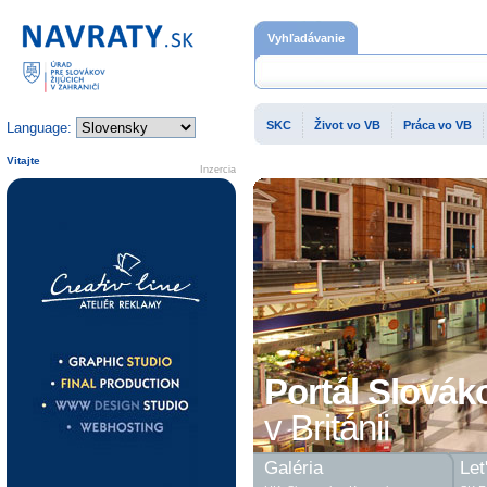
Domovská stránka
Vyhľadávanie
SKC
Život vo VB
Práca vo VB
Language:
Vitajte
Inzercia
Portál Slovák
v Británii
Galéria
Let