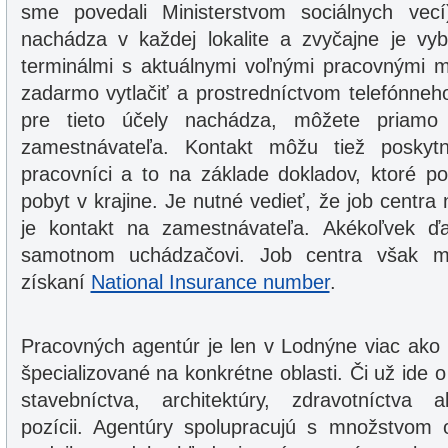
sme povedali Ministerstvom sociálnych vec
nachádza v každej lokalite a zvyčajne je vy
terminálmi s aktuálnymi voľnými pracovnými m
zadarmo vytlačiť a prostredníctvom telefónneho
pre tieto účely nachádza, môžete priamo
zamestnávateľa. Kontakt môžu tiež poskytnú
pracovníci a to na základe dokladov, ktoré po
pobyt v krajine. Je nutné vedieť, že job centra
je kontakt na zamestnávateľa. Akékoľvek ďa
samotnom uchádzačovi. Job centra však m
získaní
National Insurance number
.
Pracovných agentúr je len v Lodnýne viac ako
špecializované na konkrétne oblasti. Či už ide 
stavebníctva, architektúry, zdravotníctva 
pozícii. Agentúry spolupracujú s množstvom or