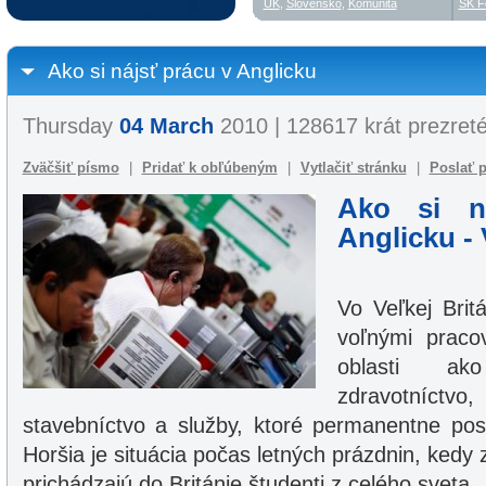
UK
,
Slovensko
,
Komunita
SK F
Ako si nájsť prácu v Anglicku
Thursday
04 March
2010 | 128617 krát prezret
Zväčšiť písmo
|
Pridať k obľúbeným
|
Vytlačiť stránku
|
Poslať p
Ako si n
Anglicku - 
Vo Veľkej Britá
voľnými praco
oblasti ak
zdravotníc
stavebníctvo a služby, ktoré permanentne pos
Horšia je situácia počas letných prázdnin, kedy
prichádzajú do Británie študenti z celého sveta.