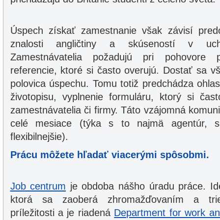
Úspech získať zamestnanie však závisí pre
znalosti angličtiny a skúseností v uchá
Zamestnávatelia požadujú pri pohovore 
referencie, ktoré si často overujú. Dostať sa 
polovica úspechu. Tomu totiž predchádza ohlas 
životopisu, vyplnenie formuláru, ktorý si čas
zamestnávatelia či firmy. Táto vzájomná komuni
celé mesiace (týka s to najmä agentúr, 
flexibilnejšie).
Prácu môžete hľadať viacerými spôsobmi.
Job centrum
je obdoba nášho úradu práce. Ide 
ktorá sa zaoberá zhromažďovaním a tri
príležitosti a je riadená
Department for work a