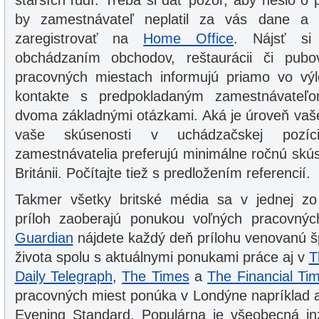
starších ľudí. Treba si dať pozor, aby nešlo o
by zamestnávateľ neplatil za vás dane a
zaregistrovať na
Home Office
. Nájsť si
obchádzaním obchodov, reštaurácii či pubo
pracovných miestach informujú priamo vo vý
kontakte s predpokladaným zamestnávateľom
dvoma základnými otázkami. Aká je úroveň vašej
vaše skúsenosti v uchádzačskej pozíci
zamestnávatelia preferujú minimálne ročnú skús
Británii. Počítajte tiež s predložením referencií.
Takmer všetky britské média sa v jednej zo
príloh zaoberajú ponukou voľných pracovnýc
Guardian
nájdete každý deň prílohu venovanú š
života spolu s aktuálnymi ponukami práce aj v
T
Daily Telegraph
,
The Times
a
The Financial Ti
pracovných miest ponúka v Londýne napríklad a
Evening Standard. Populárna je všeobecná in