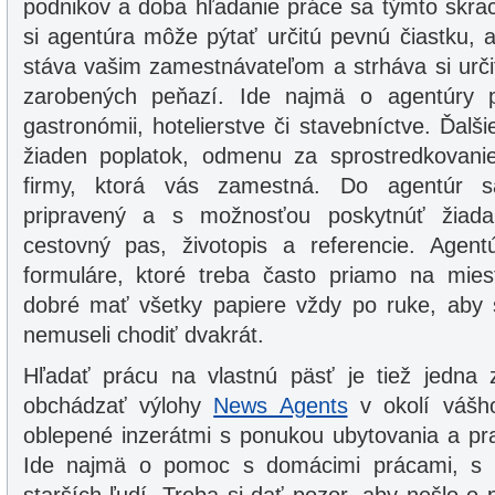
podnikov a doba hľadanie práce sa týmto skrac
si agentúra môže pýtať určitú pevnú čiastku, 
stáva vašim zamestnávateľom a strháva si urči
zarobených peňazí. Ide najmä o agentúry 
gastronómii, hotelierstve či stavebníctve. Ďalš
žiaden poplatok, odmenu za sprostredkovani
firmy, ktorá vás zamestná. Do agentúr s
pripravený a s možnosťou poskytnúť žiad
cestovný pas, životopis a referencie. Agent
formuláre, ktoré treba často priamo na miest
dobré mať všetky papiere vždy po ruke, aby 
nemuseli chodiť dvakrát.
Hľadať prácu na vlastnú päsť je tiež jedna
obchádzať výlohy
News Agents
v okolí vášho
oblepené inzerátmi s ponukou ubytovania a prac
Ide najmä o pomoc s domácimi prácami, s o