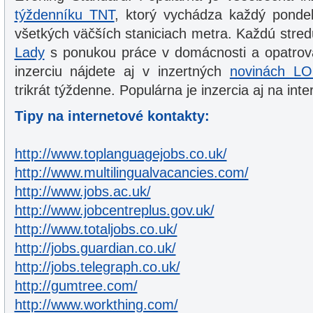
týždenníku TNT
, ktorý vychádza každý pondel
všetkých väčších staniciach metra. Každú str
Lady
s ponukou práce v domácnosti a opatrov
inzerciu nájdete aj v inzertných
novinách L
trikrát týždenne. Populárna je inzercia aj na inte
Tipy na internetové kontakty:
http://www.toplanguagejobs.co.uk/
http://www.multilingualvacancies.com/
http://www.jobs.ac.uk/
http://www.jobcentreplus.gov.uk/
http://www.totaljobs.co.uk/
http://jobs.guardian.co.uk/
http://jobs.telegraph.co.uk/
http://gumtree.com/
http://www.workthing.com/