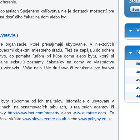
Zadajt
chorenie.
oblastiach Spojeného kráľovstva nie je dostatok možností pre
sí dosť dlho čakať na dom alebo byt.
V
výstavbu)
é organizácie, ktoré prenajímajú ubytovanie. V niektorých
tovacími objektmi miestneho úradu. Tiež sa zapájajú do schém
N
íctvo, čo pomáha ľuďom pri kúpe domu alebo bytu, ktorý si
čajne existujú zoznamy čakateľov na domy vo vlastníctve
50
ú výstavbu. Vaše najbližšie družstvo či združenie pre bytovú
48
45
45
44
 byty súkromne od ich majiteľov. Informácie o ubytovaní v
inách, na oznamovacích tabuliach, u realitných agentov či
ránky
http://www.loot.com/property
alebo
www.gumtree.com
. Zo
ránok skúste
www.slovakcentre.co.uk
alebo
www.pohyby.co.uk