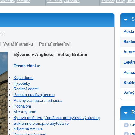
Slovensko
,
Komunita
SK Fórum
,
Zoznamka
Kalendár
,
Lístky
,
Histór
S
Pošta 
eté
Banko
|
Vytlačiť stránku
|
Poslať priateľovi
Autom
Bývanie v Anglicku - Veľkej Británii
Lekárs
Obsah článku:
Peniaz
Kúpa domu
Služb
Hypotéky
Realitní agenti
Voľný 
Ponuka predávajúcemu
Právny zástupca a odhadca
Podnájom
R
Miestny úrad
Bytové družstvá (Združenie pre bytovú výstavbu)
Súkromne prenajaté ubytovanie
Ce
Nájomná zmluva
Pr
Depozit a nájomné