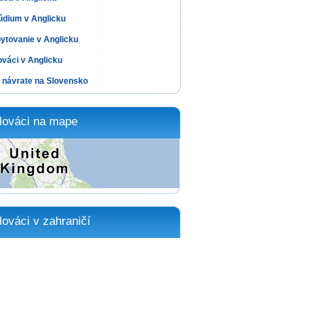
údium v Anglicku
ytovanie v Anglicku
ováci v Anglicku
 návrate na Slovensko
lováci na mape
lováci v zahraničí