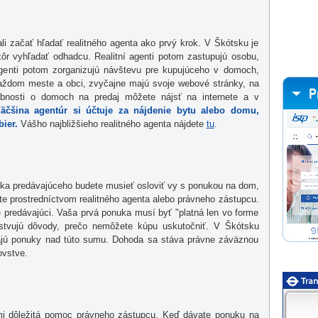
i začať hľadať realitného agenta ako prvý krok. V Škótsku je
kôr vyhľadať odhadcu. Realitní agenti potom zastupujú osobu,
agenti potom zorganizujú návštevu pre kupujúceho v domoch,
 každom meste a obci, zvyčajne majú svoje webové stránky, na
obnosti o domoch na predaj môžete nájsť na internete a v
äčšina agentúr si účtuje za nájdenie bytu alebo domu,
ier.
Vášho najbližšieho realitného agenta nájdete
tu
.
a predávajúceho budete musieť osloviť vy s ponukou na dom,
te prostredníctvom realitného agenta alebo právneho zástupcu.
 predávajúci. Vaša prvá ponuka musí byť "platná len vo forme
estvujú dôvody, prečo nemôžete kúpu uskutočniť. V Škótsku
vajú ponuky nad túto sumu. Dohoda sa stáva právne záväznou
ovstve.
mi dôležitá pomoc právneho zástupcu. Keď dávate ponuku na