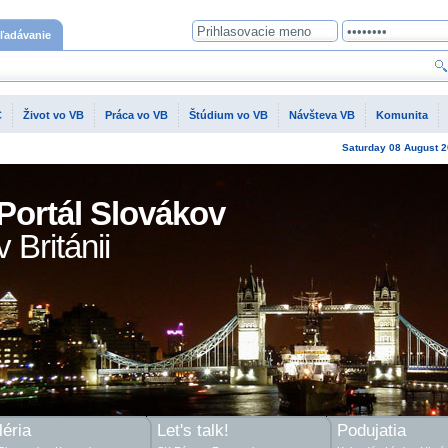
ľadávanie
C
Život vo VB
Práca vo VB
Štúdium vo VB
Návšteva VB
Komunita
Saturday
08 August
2
Portál Slovákov
v Británii
éria
Let's talk!
Podujatia