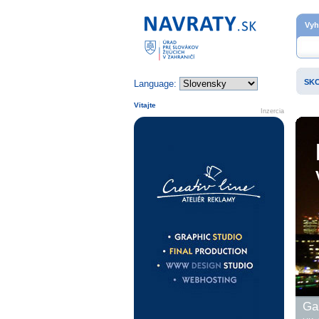
Domovská stránka
Vyh
SK
Language:
Vitajte
Inzercia
Gal