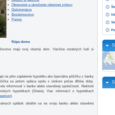
Obnovenie a ukončenie nájomnej zmluvy
Št
Diskriminácia
Bezdomovstvo
Ub
Pomoc
Sl
Po
Kúpa domu
S
ľovstve majú svoj vlastný dom. Väcšina ostatných ľudí si
vajú na jeho zaplatenie hypotéku ako špeciálnu pôžičku z banky
pôžička sa potom spláca spolu s úrokom počas dlhšej doby,
S
te informovať v banke alebo stavebnej spoločnosti. Niektoré
amských hypotékach (Sharia). Viac informácií o hypotékach
parison)
.
árnych splátok obráťte sa na svoju banku alebo stavebnú