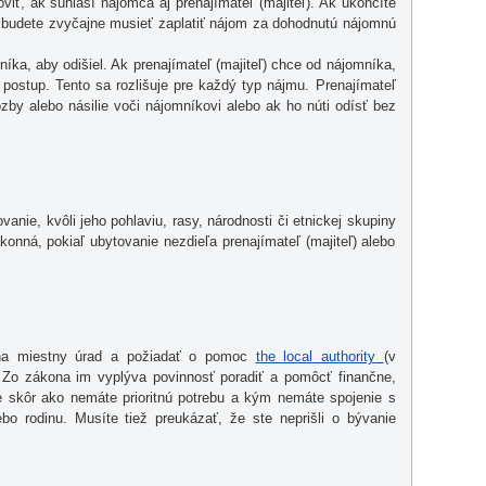
ť, ak súhlasí nájomca aj prenajímateľ (majiteľ). Ak ukončíte
udete zvyčajne musieť zaplatiť nájom za dohodnutú nájomnú
níka, aby odišiel. Ak prenajímateľ (majiteľ) chce od nájomníka,
 postup. Tento sa rozlišuje pre každý typ nájmu. Prenajímateľ
rozby alebo násilie voči nájomníkovi alebo ak ho núti odísť bez
anie, kvôli jeho pohlaviu, rasy, národnosti či etnickej skupiny
ákonná, pokiaľ ubytovanie nezdieľa prenajímateľ (majiteľ) alebo
na miestny úrad a požiadať o pomoc
the local authority
(v
. Zo zákona im vyplýva povinnosť poradiť a pomôcť finančne,
skôr ako nemáte prioritnú potrebu a kým nemáte spojenie s
o rodinu. Musíte tiež preukázať, že ste neprišli o bývanie