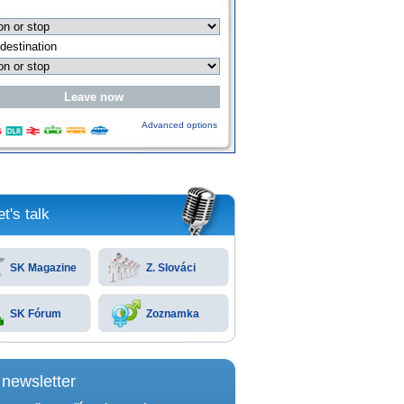
Advanced options
et's talk
SK Magazine
Z. Slováci
SK Fórum
Zoznamka
newsletter