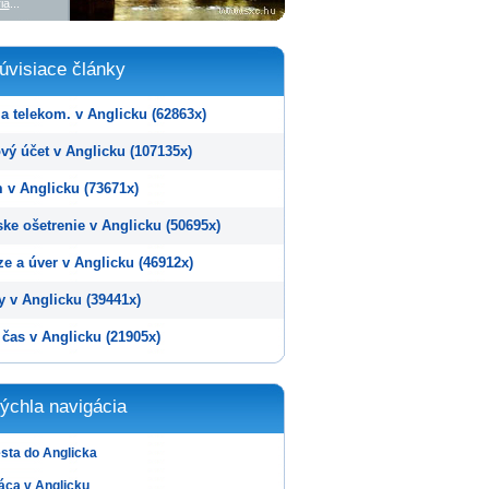
ia
...
úvisiace články
a telekom. v Anglicku (62863x)
vý účet v Anglicku (107135x)
 v Anglicku (73671x)
ke ošetrenie v Anglicku (50695x)
e a úver v Anglicku (46912x)
y v Anglicku (39441x)
čas v Anglicku (21905x)
ýchla navigácia
sta do Anglicka
áca v Anglicku