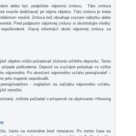
 dom alebo byt, podpíšete nájomnú zmluvu. Táto zmluva
oré musíte dodržiavať pri nájme objektu. Túto zmluvu je treba
 problémom neskôr. Zmluva tiež obsahuje zoznam nábytku alebo
inventár. Pred podpisom nájomnej zmluvy si skontrolujte všetky
 nepoškodené. Viacej informácií okolo nájomnej zmluvy sa
iteľ objektu môže požadovať zloženie určitého depozitu. Tento
 v prípade poškodenia. Depozit sa zvyčajne pohybuje vo výške
ho nájomného. Po ukončení nájomného vzťahu prenajímateľ –
ste jeho majetok nepoškodili.
renajímateľom - majiteľom na začiatku nájomného vzťahu.
ýšiť nemôže.
estnaný, môžete požiadať o príspevok na ubytovanie >Housing
vy
itú, často na minimálne šesť mesiacov. Po tomto čase sa