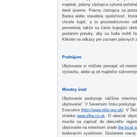
majetok, právny zástupca vykoná početné
dané územie. Právny zástupca sa postará
Banka alebo stavebná spoločnosť, ktorá
chcete kúpiť, a to prostredníctvom o
preverenia, takže sa často kupujúci obr
poslaním ponuky, aby sa ľudia mohli ľa
Kliknite na odkazy pre zoznam právnych
Podnájom
Ubytovanie si môžete prenajať od miestn
výstavbu, alebo aj od majiteľov súkromných
Miestny úrad
Ubytovanie poskytuje väčšina miestn
ubytovanie”. V Severnom Írsku poskytuje 
Executive (
http://www.nihe.gov.uk
). V Šk
stránke
www.sfha.co.uk
. O obecné ubyto
musíte sa zapísať do obecného regis
ubytovanie na miestnom úrade
the local a
bodovacím systémom. Dostanete viacej b