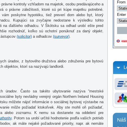
 právne kontroly vzhľadom na majetok, osobu predávajúceho a
 o právne záležitosti, ktoré sú pri kúpe majetku potrebné.
 vám poskytne hypotéku, tiež preverí dom alebo byt, ktorý
dhadcu. Kupujúci sa zvyčajne nedostane k výsledku tohto
áti na ďalšieho odhadcu. V Škótsku sa odhad urobí ešte pred
hšie rozhodnúť, koľko sú ochotní ponúknuť za daný objekt.
 zástupcov
(solicitor)
a odhadcov
(surveyor)
.
ych úradov, z bytového družstva alebo združenia pre bytovú
 objektov, ktorí sa nazývajú landlordi.
L
ych úradov. Často sa takéto ubytovanie nazýva “mestské
sociálne byty nevládny verejný orgán Northern Ireland Housing
ótsku môžete nájsť informácie o sociálnej bytovej výstavbe na
vanie môže požiadať ktokoľvek. Aby ste mohli oň požiadať,
tra alebo zoznamu. K nemu sa dostanete na oddelení pre
uthority
. Potom sa urobí určité hodnotenie podľa vašich potrieb
Náš 
odov, ak máte nejaké požadované priority, napr. ak nemáte