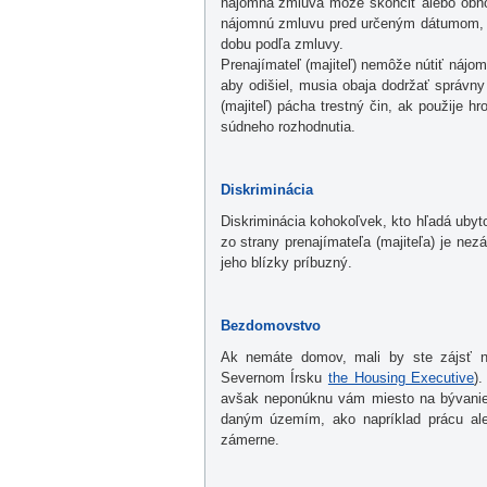
nájomná zmluva môže skončiť alebo obnovi
nájomnú zmluvu pred určeným dátumom, b
dobu podľa zmluvy.
Prenajímateľ (majiteľ) nemôže nútiť nájom
aby odišiel, musia obaja dodržať správny
(majiteľ) pácha trestný čin, ak použije h
súdneho rozhodnutia.
Diskriminácia
Diskriminácia kohokoľvek, kto hľadá ubytov
zo strany prenajímateľa (majiteľa) je nez
jeho blízky príbuzný.
Bezdomovstvo
Ak nemáte domov, mali by ste zájsť 
Severnom Írsku
the Housing Executive
)
avšak neponúknu vám miesto na bývanie 
daným územím, ako napríklad prácu aleb
zámerne.