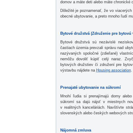
domov a máte deti alebo máte chronické o
Dôležité je poznamenať, že vo viacerých 
obecné ubytovanie, a preto mnoho ľudí mu
Bytové družstvá (Združenie pre bytovú 
Bytové družstvá sú nezávislé neziskov
častiach územia prevzali správu nad uby
nazývaných spoločné (zdieľané) vlastn
nemôžu dovoliť kúpiť celý naraz. Zvy
bytových družstiev či združení pre bytov
výstavbu nájdete na
Housing association
.
Prenajaté ubytovanie na súkromí
Mnohí ľudia si prenajímajú domy alebo
súkromí sa dajú nájsť v miestnych nov
v realitných kanceláriách. Navštívte st
slovenských alebo českých webových st
Nájomná zmluva