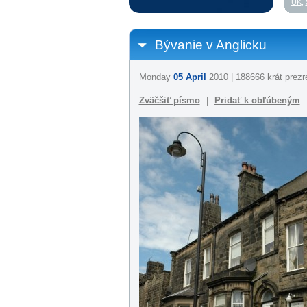
UK
,
Bývanie v Anglicku
Monday
05 April
2010 | 188666 krát prezr
Zväčšiť písmo
|
Pridať k obľúbeným