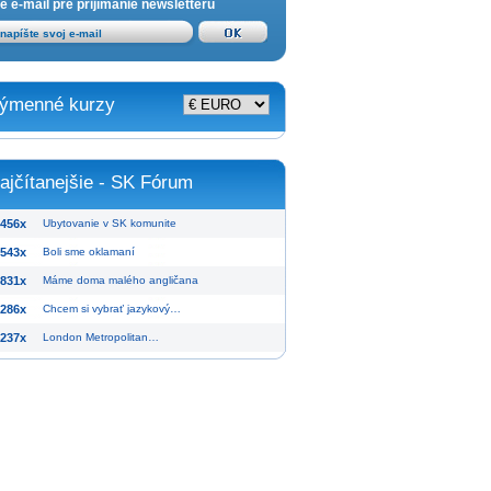
e e-mail pre prijímanie newsletteru
ýmenné kurzy
ajčítanejšie - SK Fórum
456x
Ubytovanie v SK komunite
543x
Boli sme oklamaní
831x
Máme doma malého angličana
286x
Chcem si vybrať jazykový…
237x
London Metropolitan…