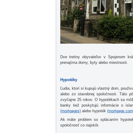
Dve tretiny obyvateľov v Spojenom krá
prenajíma domy, byty alebo miestnosti.
Hypotéky
Ľudia, ktorí si kupujú vlastný dom, použi
alebo zo stavebnej spoločnosti. Táto 
zvyčajne 25 rokov. O hypotékach sa môže
banky tiež poskytujú informácie o isl
(mortgages)
alebo hypoték
(mortgage com
Ak máte problem so splácaním hypotek
spoločnosť co najskôr.