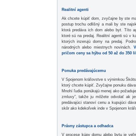
Realitní agenti
Ak chcete kúpiť dom, zvyčajne by ste mal
postup trochu odlišný a mali by ste najs
ktorá predáva ich dom alebo byt. Títo 
ktoré sú na predaj. Realitní agenti sú v
ktorých inzerujú domy na predaj. Podr
národných alebo miestnych novinách.
V
pričom ceny sa hýbu od 50 až do 350 lib
Ponuka predávajúcemu
V Spojenom kráľovstve s výnimkou Škótsk
ktorý chcete kúpiť. Zvyčajne ponuku dáva
Mnohí ľudia ponúkajú menej ako požaduje
zmluvy”, takže ju môžete odvolať ak j
predávajúci stanoví cenu a kupujúci dá
skôr ako kdekoľvek inde v Spojenom kráľ
Právny zástupca a odhadca
V procese kúpy domu alebo bytu je veľ