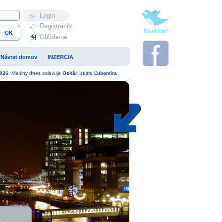
Profil
Registrácia
Obľúbené
Návrat domov
INZERCIA
026
. Meniny dnes oslavuje
Oskár
, zajtra
Ľubomíra