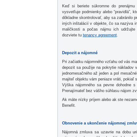
Keď si beriete súkromne do prenájmu
vysvetľuje podmienky alebo “pravidlá”, kt
dôkladne skontrolovať, aby sa zabránilo
iných inštalácií v objekte, čo sa nazýva 
maličkosti a počas nájmu ich udržujte
dozviete tu
tenancy agreement
.
Depozit a nájomné
Pri začiatku nájomného vzťahu od vás maj
depozit sa použije na pokrytie nákladov
jednomesačného až jeden a pol mesačné
majiteľ objektu vám peniaze vráti, pokiaľ 
Výška nájomného sa pevne dohodne s p
Prenajímateľ bez vášho súhlasu nájom zv
Ak máte nízky príjem alebo ak ste nezam
Benefit.
Obnovenie a ukončenie nájomnej zmlu
Nájomná zmluva sa uzavrie na dobu urč