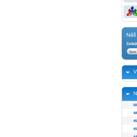
Náš 
Zadajt
V
N
50
48
45
45
44