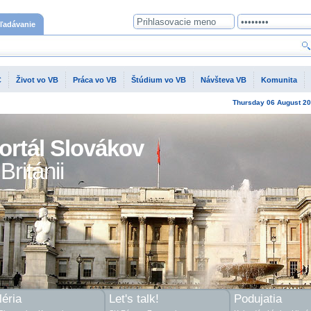
ľadávanie
C
Život vo VB
Práca vo VB
Štúdium vo VB
Návšteva VB
Komunita
Thursday
06 August
20
ortál Slovákov
Británii
éria
Let's talk!
Podujatia