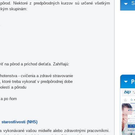
S
 pôrod. Niektoré z predpôrodných kurzov sú určené všetkým
ickým skupinám:
y
ť na pôrod a príchod dieťaťa. Zahŕňajú:
hotenstva - cvičenia a zdravé stravovanie
, ktoré treba vykonať v predpôrodnej dobe
olestí a pôrodu
u a po ňom
starostlivosti (NHS)
a vykonávané vašou midwife alebo zdravotnými pracovníkmi.