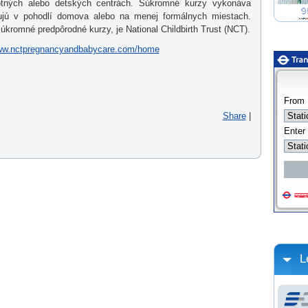
otných alebo detských centrách. Súkromné kurzy vykonáva
ujú v pohodlí domova alebo na menej formálnych miestach.
kromné predpôrodné kurzy, je National Childbirth Trust (NCT).
www.nctpregnancyandbabycare.com/home
Share
|
L