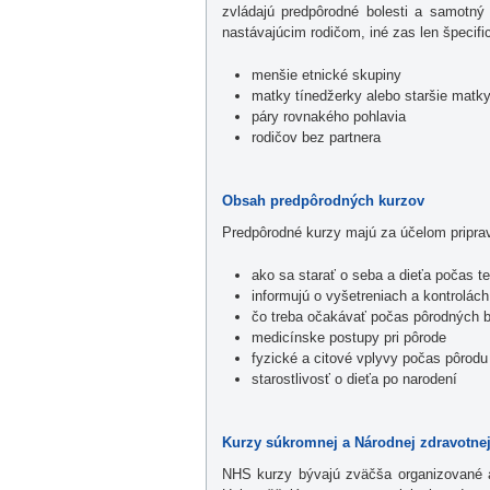
zvládajú predpôrodné bolesti a samotný
nastávajúcim rodičom, iné zas len špecif
menšie etnické skupiny
matky tínedžerky alebo staršie matk
páry rovnakého pohlavia
rodičov bez partnera
Obsah predpôrodných kurzov
Predpôrodné kurzy majú za účelom pripravi
ako sa starať o seba a dieťa počas te
informujú o vyšetreniach a kontrolách
čo treba očakávať počas pôrodných b
medicínske postupy pri pôrode
fyzické a citové vplyvy počas pôrod
starostlivosť o dieťa po narodení
Kurzy súkromnej a Národnej zdravotnej 
NHS kurzy bývajú zväčša organizované 