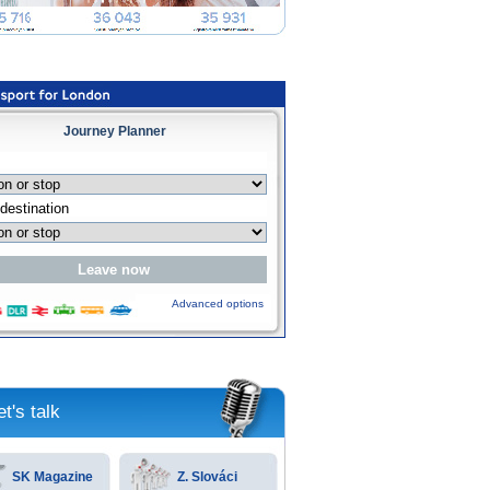
Journey Planner
Advanced options
et's talk
SK Magazine
Z. Slováci