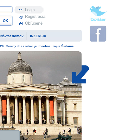
Profil
Registrácia
Obľúbené
Návrat domov
INZERCIA
26
. Meniny dnes oslavuje
Jozefína
, zajtra
Štefánia