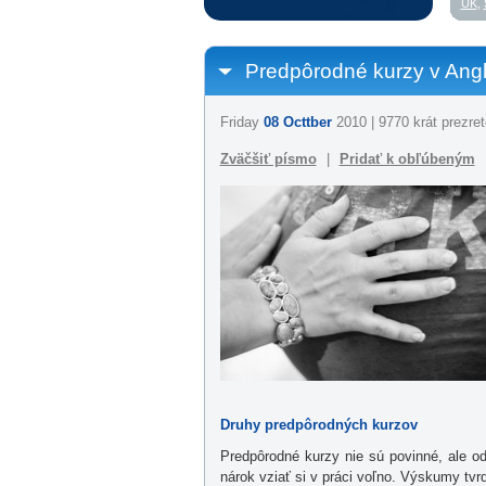
UK
,
Predpôrodné kurzy v Angl
Friday
08 Octtber
2010 | 9770 krát prezret
Zväčšiť písmo
|
Pridať k obľúbeným
Druhy predpôrodných kurzov
Predpôrodné kurzy nie sú povinné, ale o
nárok vziať si v práci voľno. Výskumy tvrd