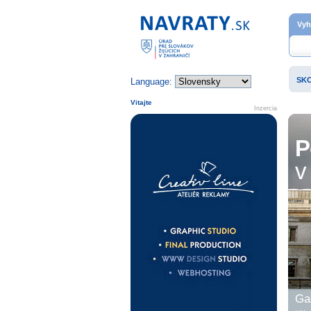
Domovská stránka
Vyh
SK
Language:
Vitajte
Inzercia
P
v 
Gal