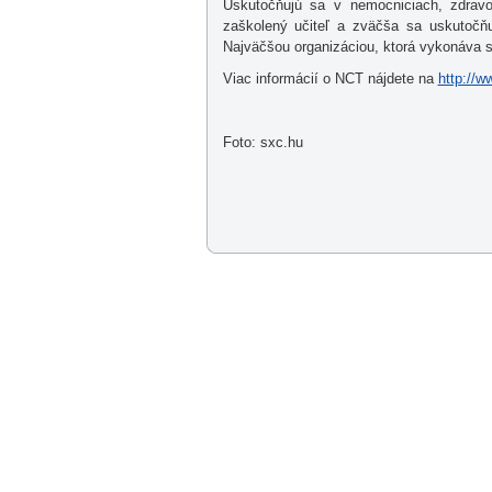
Uskutočňujú sa v nemocniciach, zdrav
zaškolený učiteľ a zväčša sa uskutočň
Najväčšou organizáciou, ktorá vykonáva sú
Viac informácií o NCT nájdete na
http://
Foto: sxc.hu