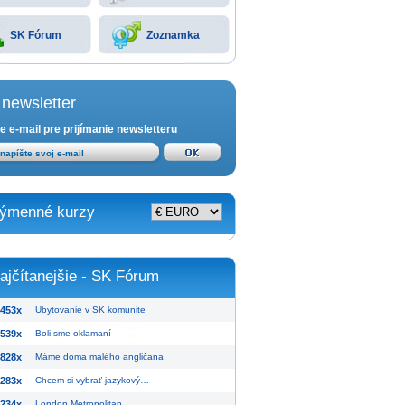
SK Fórum
Zoznamka
newsletter
e e-mail pre prijímanie newsletteru
ýmenné kurzy
ajčítanejšie - SK Fórum
453x
Ubytovanie v SK komunite
539x
Boli sme oklamaní
828x
Máme doma malého angličana
283x
Chcem si vybrať jazykový…
234x
London Metropolitan…