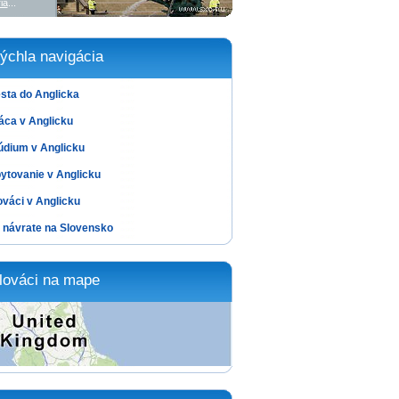
ia
...
ýchla navigácia
sta do Anglicka
áca v Anglicku
údium v Anglicku
ytovanie v Anglicku
ováci v Anglicku
 návrate na Slovensko
lováci na mape