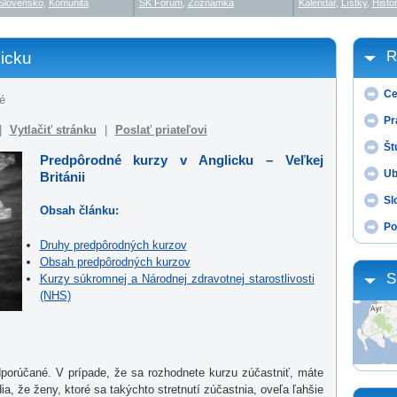
Slovensko
,
Komunita
SK Fórum
,
Zoznamka
Kalendár
,
Lístky
,
Histór
R
icku
Ce
é
Pr
|
Vytlačiť stránku
|
Poslať priateľovi
Št
Predpôrodné kurzy v Anglicku – Veľkej
Ub
Británii
Sl
Obsah článku:
Po
Druhy predpôrodných kurzov
Obsah predpôrodných kurzov
S
Kurzy súkromnej a Národnej zdravotnej starostlivosti
(NHS)
dporúčané. V prípade, že sa rozhodnete kurzu zúčastniť, máte
ia, že ženy, ktoré sa takýchto stretnutí zúčastnia, oveľa ľahšie