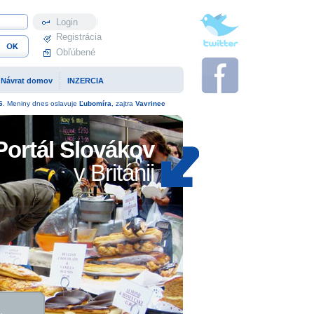
Profil
Registrácia
Obľúbené
Návrat domov
INZERCIA
6
. Meniny dnes oslavuje
Ľubomíra
, zajtra
Vavrinec
Portál Slovákov
v Británii