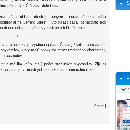
1934 výraznou rekonštrukciou - staré domy boli zbúrané a
S
čšina pôvodným Číňanov stále býva.
rastajúcej obľube čínskej kuchyne i narastajúcemu počtu
podniky aj na Gerrard Street. Túto oblasť začali označovať ako
osti neexistuje oficiálne vymedzenie tohto územia.
>
vila plán rozvoja východnej časti Činskej štvrti. Tento zámer
obyvateľov, ktorý majú obavy zo straty tradičného charakteru,
ych obchodov.
r a má iba veľmi malý počet stabilných obyvateľov. Žije tu
 ktorí pracujú v miestnych podnikoch za minimálnu mzdu.
Share
|