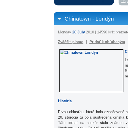
UK
,
Chinatown - Londýn
Monday
26 July
2010 | 14590 krát prezret
Zväčšiť písmo
|
Pridať k obľúbeným
C
L
n
S
r
História
Prvou oblasťou, ktorá bola označovaná a
20. storočia tu bola sústredená čínska 
Táto oblasť sa neskôr stala známou 