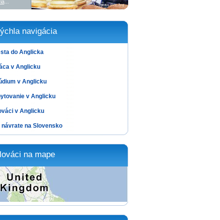
ia
...
ýchla navigácia
sta do Anglicka
áca v Anglicku
údium v Anglicku
ytovanie v Anglicku
ováci v Anglicku
 návrate na Slovensko
lováci na mape