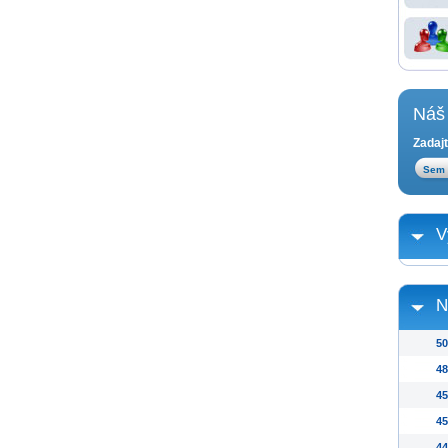
Náš 
Zadajt
V
N
50
48
45
45
44