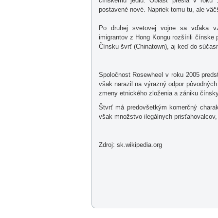
čínskemu jedlu. Oblasť prešla v roku 
postavené nové. Napriek tomu tu, ale vä
Po druhej svetovej vojne sa vďaka vz
imigrantov z Hong Kongu rozšírili čínske 
Čínsku švrť (Chinatown), aj keď do súčasn
Spoločnost Rosewheel v roku 2005 predsta
však narazil na výrazný odpor pôvodných 
zmeny etnického zloženia a zániku čínsk
Štvrť má predovšetkým komerčný charakte
však množstvo ilegálnych prisťahovalcov,
Zdroj: sk.wikipedia.org