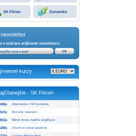
SK Fórum
Zoznamka
newsletter
e e-mail pre prijímanie newsletteru
ýmenné kurzy
ajčítanejšie - SK Fórum
456x
Ubytovanie v SK komunite
543x
Boli sme oklamaní
832x
Máme doma malého angličana
288x
Chcem si vybrať jazykový…
237x
London Metropolitan…