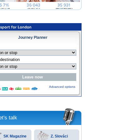
Journey Planner
Advanced options
et's talk
SK Magazine
Z. Slováci