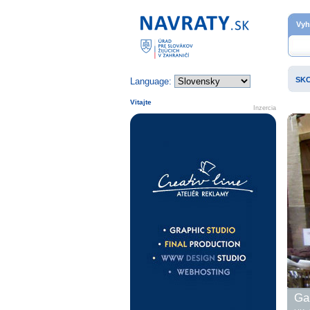
Domovská stránka
Vyh
SK
Language:
Vitajte
Inzercia
Gal