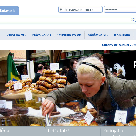
ľadávanie
C
Život vo VB
Práca vo VB
Štúdium vo VB
Návšteva VB
Komunita
Sunday
09 August
202
éria
Let's talk!
Podujatia