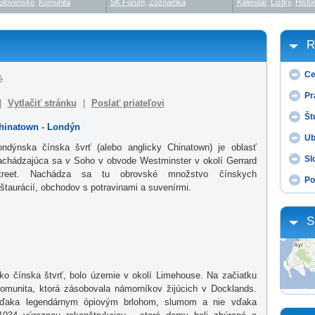
Slovensko
,
Komunita
SK Fórum
,
Zoznamka
Kalendár
,
Lístky
,
Histór
R
Ce
é
Pr
|
Vytlačiť stránku
|
Poslať priateľovi
Št
hinatown - Londýn
Ub
ondýnska čínska švrť (alebo anglicky Chinatown) je oblasť
Sl
achádzajúca sa v Soho v obvode Westminster v okolí Gerrard
treet. Nachádza sa tu obrovské množstvo čínskych
Po
eštaurácií, obchodov s potravinami a suvenírmi.
S
ko čínska štvrť, bolo územie v okolí Limehouse. Na začiatku
komunita, ktorá zásobovala námorníkov žijúcich v Docklands.
vďaka legendárnym ópiovým brlohom, slumom a nie vďaka