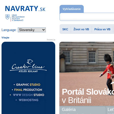
Domovská stránka
Vyhľadávanie
SKC
Život vo VB
Práca vo VB
Language:
Vitajte
Inzercia
Portál Slovák
v Británii
Galéria
Let