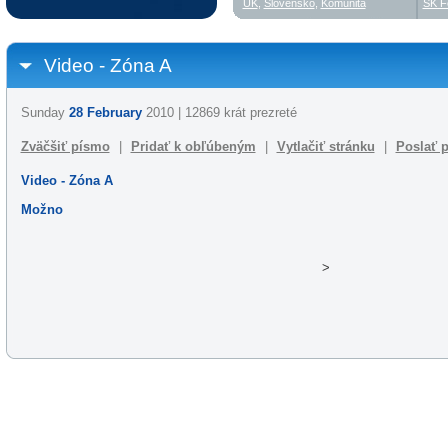
UK
,
Slovensko
,
Komunita
SK F
Video - Zóna A
Sunday
28 February
2010 | 12869 krát prezreté
Zväčšiť písmo
|
Pridať k obľúbeným
|
Vytlačiť stránku
|
Poslať p
Video - Zóna A
Možno
>