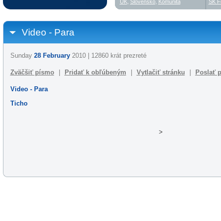
UK
,
Slovensko
,
Komunita
SK F
Video - Para
Sunday
28 February
2010 | 12860 krát prezreté
Zväčšiť písmo
|
Pridať k obľúbeným
|
Vytlačiť stránku
|
Poslať p
Video - Para
Ticho
>