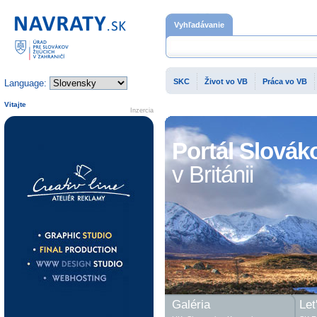
Domovská stránka
Vyhľadávanie
SKC
Život vo VB
Práca vo VB
Language:
Vitajte
Inzercia
Portál Slovák
v Británii
Galéria
Let