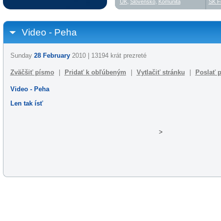
UK
,
Slovensko
,
Komunita
SK F
Video - Peha
Sunday
28 February
2010 | 13194 krát prezreté
Zväčšiť písmo
|
Pridať k obľúbeným
|
Vytlačiť stránku
|
Poslať p
Video - Peha
Len tak ísť
>