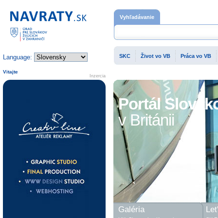
Domovská stránka
Vyhľadávanie
SKC
Život vo VB
Práca vo VB
Language:
Vitajte
Inzercia
Portál Slovák
v Británii
Galéria
Let