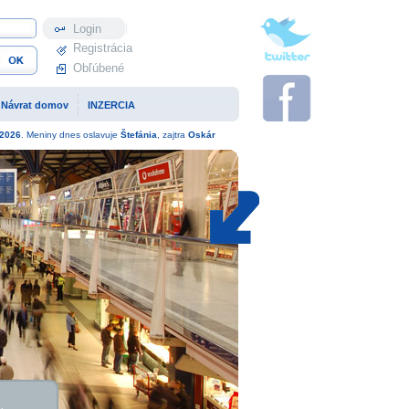
Profil
Registrácia
Obľúbené
Návrat domov
INZERCIA
2026
. Meniny dnes oslavuje
Štefánia
, zajtra
Oskár