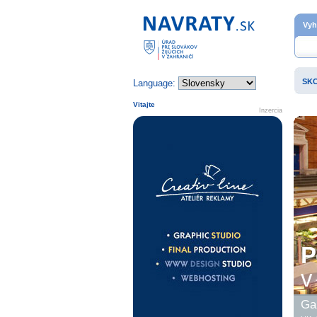
Domovská stránka
Vyh
SK
Language:
Vitajte
Inzercia
P
v 
Gal