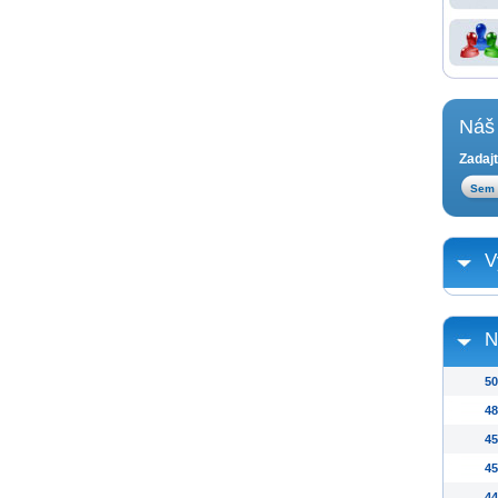
Náš 
Zadajt
V
N
50
48
45
45
44