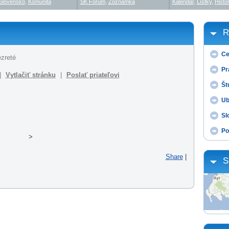
Slovensko
,
Komunita
SK Fórum
,
Zoznamka
Kalendár
,
Lístky
,
Histór
R
Ce
ezreté
Pr
|
Vytlačiť stránku
|
Poslať priateľovi
Št
Ub
Sl
Po
>
Share
|
S