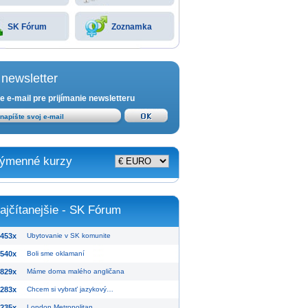
SK Fórum
Zoznamka
newsletter
e e-mail pre prijímanie newsletteru
ýmenné kurzy
ajčítanejšie - SK Fórum
453x
Ubytovanie v SK komunite
540x
Boli sme oklamaní
829x
Máme doma malého angličana
283x
Chcem si vybrať jazykový…
235x
London Metropolitan…