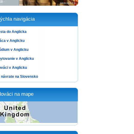
ia
...
ýchla navigácia
sta do Anglicka
áca v Anglicku
údium v Anglicku
ytovanie v Anglicku
ováci v Anglicku
 návrate na Slovensko
lováci na mape