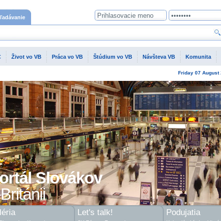
ľadávanie
C
Život vo VB
Práca vo VB
Štúdium vo VB
Návšteva VB
Komunita
Friday
07 August
ortál Slovákov
Británii
éria
Let's talk!
Podujatia