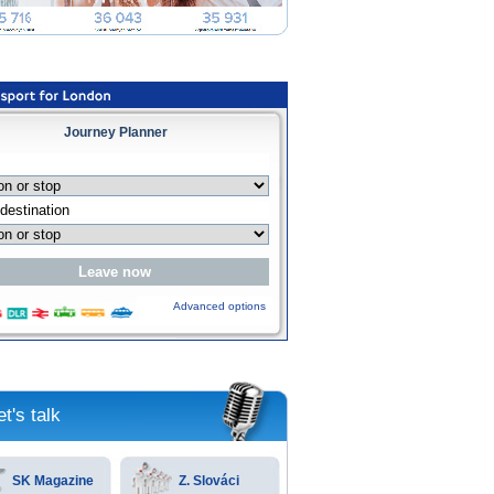
Journey Planner
Advanced options
et's talk
SK Magazine
Z. Slováci