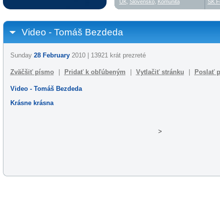
UK
,
Slovensko
,
Komunita
SK F
Video - Tomáš Bezdeda
Sunday
28 February
2010 | 13921 krát prezreté
Zväčšiť písmo
|
Pridať k obľúbeným
|
Vytlačiť stránku
|
Poslať p
Video - Tomáš Bezdeda
Krásne krásna
>