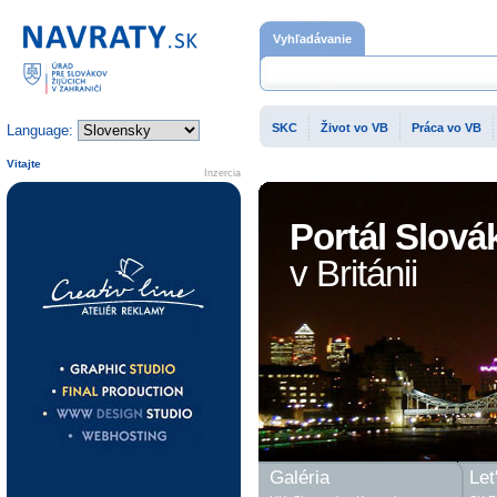
Domovská stránka
Vyhľadávanie
SKC
Život vo VB
Práca vo VB
Language:
Vitajte
Inzercia
Portál Slová
v Británii
Galéria
Let