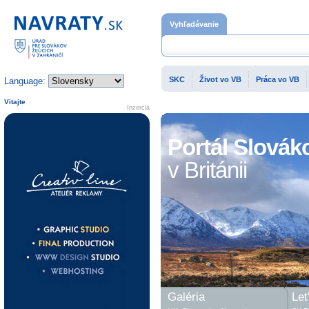
Domovská stránka
Vyhľadávanie
SKC
Život vo VB
Práca vo VB
Language:
Vitajte
Inzercia
Portál Slovák
v Británii
Galéria
Let