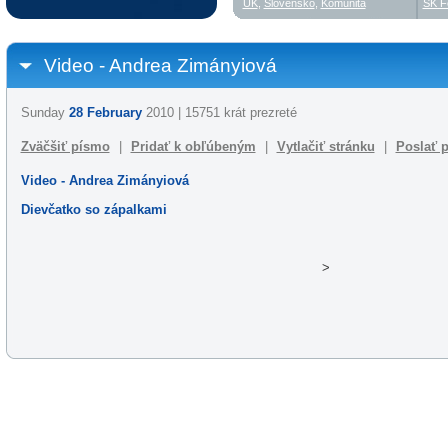
UK
,
Slovensko
,
Komunita
SK F
Video - Andrea Zimányiová
Sunday
28 February
2010 | 15751 krát prezreté
Zväčšiť písmo
|
Pridať k obľúbeným
|
Vytlačiť stránku
|
Poslať p
Video - Andrea Zimányiová
Dievčatko so zápalkami
>