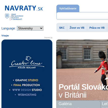
Domovská stránka
Vyhľadávanie
SKC
Život vo VB
Práca vo VB
Language:
Vitajte
Inzercia
Portál Slovák
v Británii
Galéria
Let