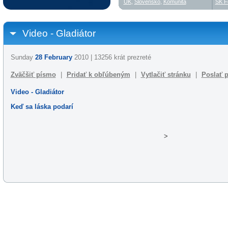
UK
,
Slovensko
,
Komunita
SK F
Video - Gladiátor
Sunday
28 February
2010 | 13256 krát prezreté
Zväčšiť písmo
|
Pridať k obľúbeným
|
Vytlačiť stránku
|
Poslať p
Video - Gladiátor
Keď sa láska podarí
>