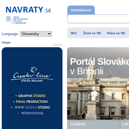
Domovská stránka
Vyhľadávanie
SKC
Život vo VB
Práca vo VB
Language:
Vitajte
Inzercia
Portál Slovák
v Británii
Galéria
Let