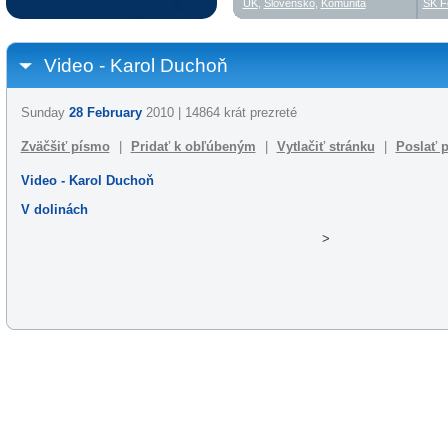
UK
,
Slovensko
,
Komunita
SK F
Video - Karol Duchoň
Sunday
28 February
2010 | 14864 krát prezreté
Zväčšiť písmo
|
Pridať k obľúbeným
|
Vytlačiť stránku
|
Poslať p
Video - Karol Duchoň
V dolinách
>