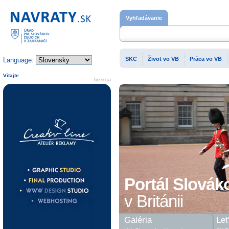
Domovská stránka
Vyhľadávanie
SKC
Život vo VB
Práca vo VB
Language:
Vitajte
Inzercia
Portál Slovák
v Británii
Galéria
Let