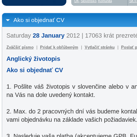
UK
,
Slovensko
,
Komunita
SK F
Ako si objednať CV
Saturday
28 January
2012 | 17063 krát prezret
Zväčšiť písmo
|
Pridať k obľúbeným
|
Vytlačiť stránku
|
Poslať p
Anglický životopis
Ako si objednať CV
1. Pošlite váš životopis v slovenčine alebo v a
na Vás na dole uvedený kontakt.
2. Max. do 2 pracovných dní vás budeme konta
vami objednávku na základe vašich požiadaviek
3. Nasleduje vaša platba (akceptujeme GPB, Eu