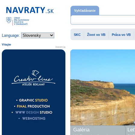
Domovská stránka
Vyhľadávanie
SKC
Život vo VB
Práca vo VB
Language:
Vitajte
Inzercia
Galéria
Let