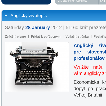
UK
,
Slovensko
,
Komunita
SK F
Anglický životopis
Saturday
28 January
2012 | 51160 krát prezret
Zväčšiť písmo
|
Pridať k obľúbeným
|
Vytlačiť stránku
|
Poslať p
Anglický živ
pre sloven
profesionálov
Využite našu
vám anglický ži
Ekonomická kr
dopyt po prac
Veľkej Británii