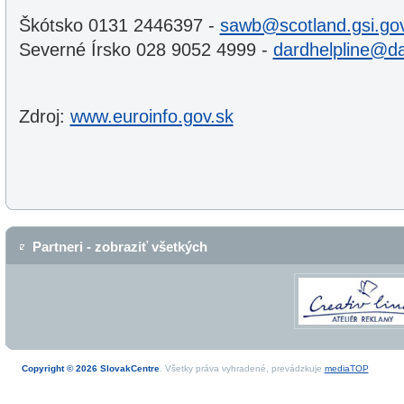
Škótsko 0131 2446397 -
sawb@scotland.gsi.go
Severné Írsko 028 9052 4999 -
dardhelpline@da
Zdroj:
www.euroinfo.gov.sk
Partneri - zobraziť všetkých
Copyright © 2026 SlovakCentre
. Všetky práva vyhradené, prevádzkuje
mediaTOP