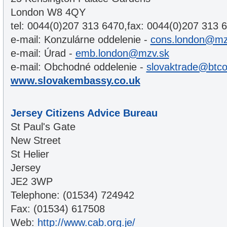
London W8 4QY
tel: 0044(0)207 313 6470,fax: 0044(0)207 313 
e-mail: Konzulárne oddelenie -
cons.london@mz
e-mail: Úrad -
emb.london@mzv.sk
e-mail: Obchodné oddelenie -
slovaktrade@btc
www.slovakembassy.co.uk
Jersey Citizens Advice Bureau
St Paul's Gate
New Street
St Helier
Jersey
JE2 3WP
Telephone: (01534) 724942
Fax: (01534) 617508
Web:
http://www.cab.org.je/