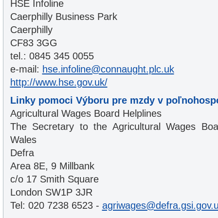
HSE Infoline
Caerphilly Business Park
Caerphilly
CF83 3GG
tel.: 0845 345 0055
e-mail:
hse.infoline@connaught.plc.uk
http://www.hse.gov.uk/
Linky pomoci Výboru pre mzdy v poľnohosp
Agricultural Wages Board Helplines
The Secretary to the Agricultural Wages Bo
Wales
Defra
Area 8E, 9 Millbank
c/o 17 Smith Square
London SW1P 3JR
Tel: 020 7238 6523 -
agriwages@defra.gsi.gov.