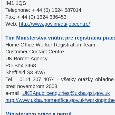
IM1 1QS
Telephone: + 44 (0) 1624 687014
Fax: + 44 (0) 1624 686453
Web:
http://www.gov.im/dti/jobcentre/
Tím Ministerstva vnútra pre registráciu pra
Home Office Worker Registration Team
Customer Contact Centre
UK Border Agency
PO Box 3468
Sheffield S3 8WA
Tel.: 0114 207 4074 - všetky otázky ohľadne
pred novembrom 2008
e-mail:
UKBApublicenquiries@ukba.gsi.gov.uk
http://www.ukba.homeoffice.gov.uk/workinginthe
Ministerstvo práce a penzií