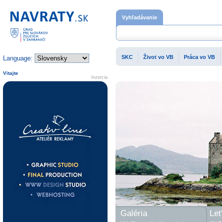
Domovská stránka
Vyhľadávanie
SKC
Život vo VB
Práca vo VB
Language:
Vitajte
Inzercia
Galéria
Let