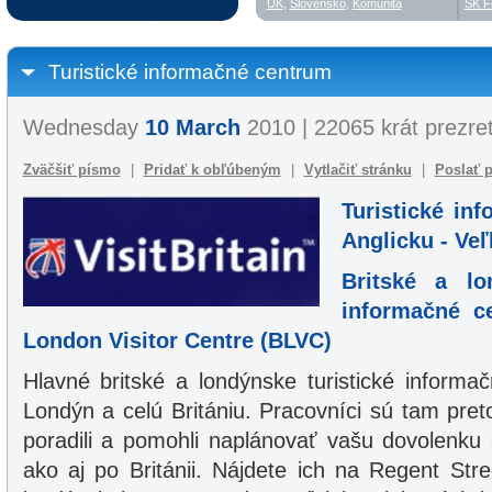
UK
,
Slovensko
,
Komunita
SK F
Turistické informačné centrum
Wednesday
10 March
2010 | 22065 krát prezre
Zväčšiť písmo
|
Pridať k obľúbeným
|
Vytlačiť stránku
|
Poslať p
Turistické in
Anglicku - Veľk
Britské a lo
informačné c
London Visitor Centre (BLVC)
Hlavné britské a londýnske turistické inform
Londýn a celú Britániu. Pracovníci sú tam pr
poradili a pomohli naplánovať vašu dovolenku
ako aj po Británii. Nájdete ich na Regent St