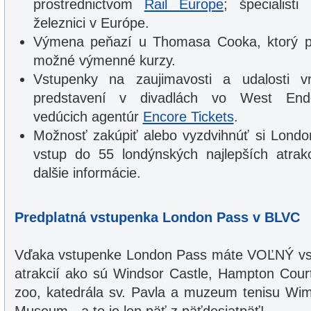
prostrednictvom
Rail Europe
; špecialist
železnici v Európe.
Výmena peňazí u Thomasa Cooka, ktorý po
možné výmenné kurzy.
Vstupenky na zaujimavosti a udalosti vr
predstavení v divadlách vo West Ende
vedúcich agentúr
Encore Tickets
.
Možnosť zakúpiť alebo vyzdvihnúť si Lon
vstup do 55 londýnských najlepších atrakc
dalšie informácie.
Predplatná vstupenka London Pass v BLVC
Vďaka vstupenke London Pass máte VOĽNÝ vst
atrakcií ako sú Windsor Castle, Hampton Cour
zoo, katedrála sv. Pavla a muzeum tenisu Wi