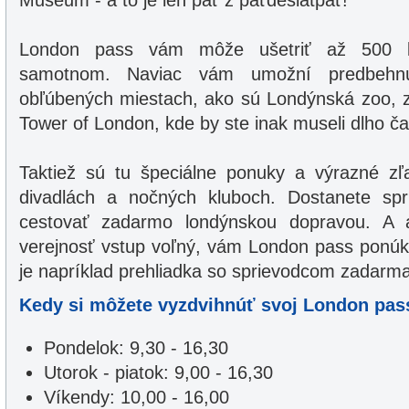
Museum - a to je len päť z päťdesiatpäť!
London pass vám môže ušetriť až 500 l
samotnom. Naviac vám umožní predbehnú
obľúbených miestach, ako sú Londýnská zoo, 
Tower of London, kde by ste inak museli dlho ča
Taktiež sú tu špeciálne ponuky a výrazné zľa
divadlách a nočných kluboch. Dostanete sp
cestovať zadarmo londýnskou dopravou. A 
verejnosť vstup voľný, vám London pass ponúk
je napríklad prehliadka so sprievodcom zadarma
Kedy si môžete vyzdvihnúť svoj London pas
Pondelok: 9,30 - 16,30
Utorok - piatok: 9,00 - 16,30
Víkendy: 10,00 - 16,00