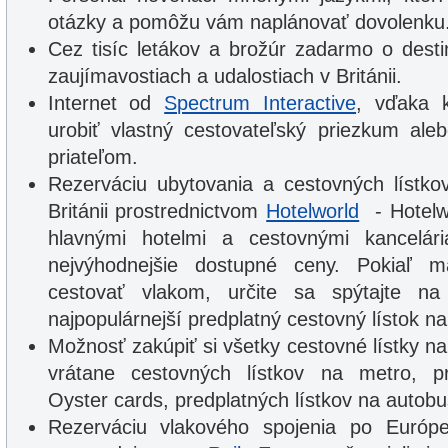
otázky a pomôžu vám naplánovať dovolenku
Cez tisíc letákov a brožúr zadarmo o desti
zaujímavostiach a udalostiach v Británii.
Internet od
Spectrum Interactive
, vďaka 
urobiť vlastný cestovateľský priezkum ale
priateľom.
Rezerváciu ubytovania a cestovných lístko
Británii prostrednictvom
Hotelworld
- Hotelwo
hlavnými hotelmi a cestovnými kancelár
nejvýhodnejšie dostupné ceny. Pokiaľ 
cestovať vlakom, určite sa spýtajte na
najpopulárnejší predplatný cestovný lístok na v
Možnosť zakúpiť si všetky cestovné lístky n
vrátane cestovných lístkov na metro, pr
Oyster cards, predplatných lístkov na autobu
Rezerváciu vlakového spojenia po Európe