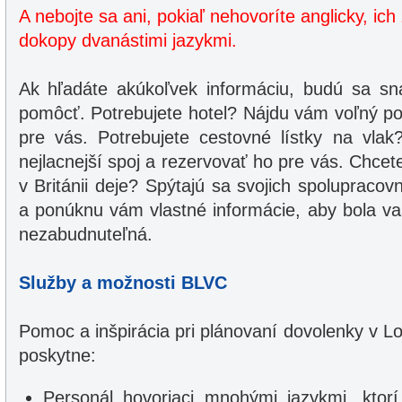
A nebojte sa ani, pokiaľ nehovoríte anglicky, ic
dokopy dvanástimi jazykmi.
Ak hľadáte akúkoľvek informáciu, budú sa s
pomôcť. Potrebujete hotel? Nájdu vám voľný po
pre vás. Potrebujete cestovné lístky na vlak
nejlacnejší spoj a rezervovať ho pre vás. Chcet
v Británii deje? Spýtajú sa svojich spolupracovn
a ponúknu vám vlastné informácie, aby bola v
nezabudnuteľná.
Služby a možnosti BLVC
Pomoc a inšpirácia pri plánovaní dovolenky v L
poskytne:
Personál hovoriaci mnohými jazykmi, ktor