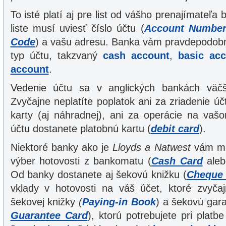
To isté platí aj pre list od vášho prenajímateľa b
liste musí uviesť číslo účtu (
Account Numbe
Code
) a vašu adresu. Banka vám pravdepodob
typ účtu, takzvaný
cash account
,
basic ac
account
.
Vedenie účtu sa v anglických bankách väčši
Zvyčajne neplatíte poplatok ani za zriadenie úč
karty (aj náhradnej), ani za operácie na va
účtu dostanete platobnú kartu (
debit card
).
Niektoré banky ako je
Lloyds a Natwest
vám mô
výber hotovosti z bankomatu (
Cash Card
ale
Od banky dostanete aj šekovú knižku (
Cheque
vklady v hotovosti na váš účet, ktoré zvyča
šekovej knižky
(
Paying-in Book
) a šekovú gara
Guarantee Card
), ktorú potrebujete pri plat