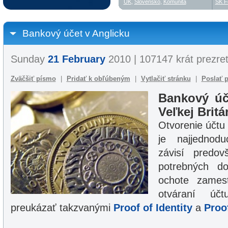
UK
,
Slovensko
,
Komunita
SK F
Bankový účet v Anglicku
Sunday
21 February
2010 | 107147 krát prezre
Zväčšiť písmo
|
Pridať k obľúbeným
|
Vytlačiť stránku
|
Poslať p
Bankový úč
Veľkej Britá
Otvorenie účtu 
je najjednodu
závisí predov
potrebných d
ochote zames
otváraní účt
preukázať takzvanými
Proof of Identity
a
Proof