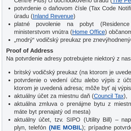
Centre Plus) či dôchodkového úradu (
The Pe
potvrdenie o daňovom čísle (Tax Code Notif
úradu (
Inland Revenue
)
platné povolenie na pobyt (Residence
ministerstvom vnútra (
Home Office
) občano
„modrý“ vodičský preukaz pre znevýhodnený
Proof of Address
Na potvrdenie adresy potrebujete niektorý z nas
britský vodičský preukaz (na ktorom je uved
potvrdenie o vedení účtu alebo výpis z úč
ktorom je uvedená adresa; môže byť aj výpis 
aktuálny účet za miestnu daň (
Council Tax
),
aktuálna zmluva o prenájme bytu z miest
máte byt prenajatý od mesta)
aktuálny účet, tzv. SIPO (Utility Bill) – nap
plyn, telefón
(NIE MOBIL
); prípadne potvr