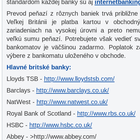
štandardom každej banky sú aj
internetbankin
Prevod peňazí z rôznych baniek trvá približne 
Veľkej Británii je platba kartou v obchodn
zariadeniach na vysokej úrovni a preto nemu
veľkú sumu peňazí. Potrebujete však vedieť s
bankomatov je väčšinou zadarmo. Poplatok zap
výbere z bankomatu uloženého v obchode.
Hlavné britské banky:
Lloyds TSB -
http://www.lloydstsb.com/
Barclays -
http://www.barclays.co.uk/
NatWest -
http://www.natwest.co.uk/
Royal Bank of Scotland -
http://www.rbs.co.uk/
HSBC -
http://www.hsbc.co.uk/
Abbey - >http://www.abbey.com/