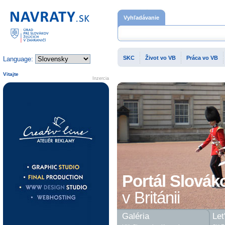
Domovská stránka
Vyhľadávanie
SKC
Život vo VB
Práca vo VB
Language:
Vitajte
Inzercia
Portál Slovák
v Británii
Galéria
Let