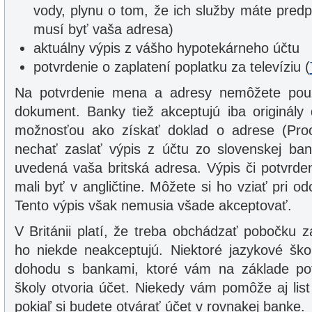
vody, plynu o tom, že ich služby máte pred
musí byť vaša adresa)
aktuálny výpis z vášho hypotekárneho účtu
potvrdenie o zaplatení poplatku za televíziu (
Na potvrdenie mena a adresy nemôžete použi
dokument. Banky tiež akceptujú iba originály
možnosťou ako získať doklad o adrese (Proo
nechať zaslať výpis z účtu zo slovenskej ba
uvedená vaša britská adresa. Výpis či potvrde
mali byť v angličtine. Môžete si ho vziať pri 
Tento výpis však nemusia všade akceptovať.
V Británii platí, že treba obchádzať pobočku
ho niekde neakceptujú. Niektoré jazykové ško
dohodu s bankami, ktoré vám na základe pot
školy otvoria účet. Niekedy vám pomôže aj lis
pokiaľ si budete otvárať účet v rovnakej banke.