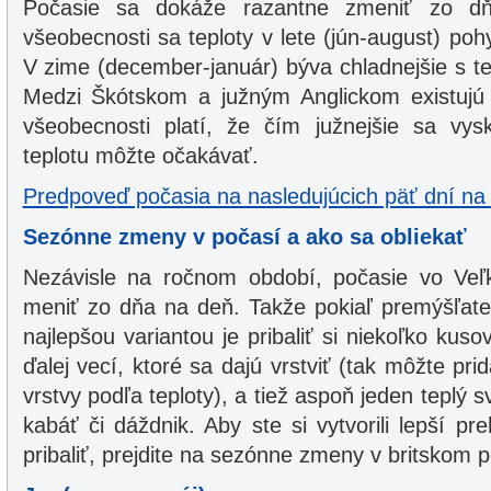
Počasie sa dokáže razantne zmeniť zo d
všeobecnosti sa teploty v lete (jún-august) po
V zime (december-január) býva chladnejšie s te
Medzi Škótskom a južným Anglickom existujú 
všeobecnosti platí, že čím južnejšie sa vysk
teplotu môžte očakávať.
Predpoveď počasia na nasledujúcich päť dní na 
Sezónne zmeny v počasí a ako sa obliekať
Nezávisle na ročnom období, počasie vo Veľk
meniť zo dňa na deň. Takže pokiaľ premýšľate
najlepšou variantou je pribaliť si niekoľko kuso
ďalej vecí, ktoré sa dajú vrstviť (tak môžte pr
vrstvy podľa teploty), a tiež aspoň jeden teplý
kabáť či dáždnik. Aby ste si vytvorili lepší p
pribaliť, prejdite na sezónne zmeny v britskom p