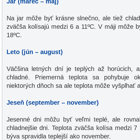
Jar (marec – máj)
Na jar môže byť krásne slnečno, ale tiež chla
zväčša kolísajú medzi 6 a 11ºC. V máji môže b
18ºC.
Leto (jún – august)
Väčšina letných dní je teplých až horúcich, 
chladné. Priemerná teplota sa pohybuje 
niektorých dňoch sa ale teplota môže vyšplhať 
Jeseň (september – november)
Jesenné dni môžu byť veľmi teplé, ale rovna
chladnejšie dni. Teplota zväčša kolísa medzi 
býva spravidla teplejší ako november.