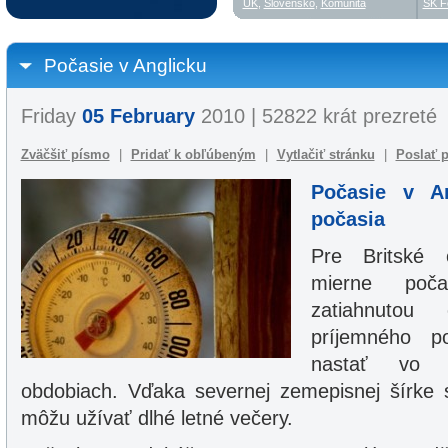
UK
,
Slovensko
,
Komunita
SK F
Počasie v Anglicku
Friday
05 February
2010 | 52822 krát prezreté
Zväčšiť písmo
|
Pridať k obľúbeným
|
Vytlačiť stránku
|
Poslať p
Počasie v A
počasia
Pre Britské 
mierne poč
zatiahnutou 
príjemného p
nastať vo v
obdobiach. Vďaka severnej zemepisnej šírke s
môžu užívať dlhé letné večery.