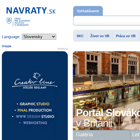
Domovská stránka
Vyhľadávanie
SKC
Život vo VB
Práca vo VB
Language:
Vitajte
Inzercia
Portál Slovák
v Británii
Galéria
Let