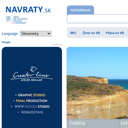
Domovská stránka
Vyhľadávanie
SKC
Život vo VB
Práca vo VB
Language:
Vitajte
Inzercia
Galéria
Let