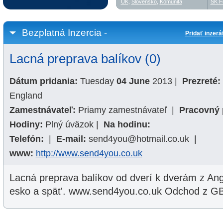
UK
,
Slovensko
,
Komunita
SK F
Bezplatná Inzercia -
Pridať inzerá
Lacná preprava balíkov (0)
Dátum pridania:
Tuesday
04 June
2013
|
Prezreté:
England
Zamestnávateľ:
Priamy zamestnávateľ
|
Pracovný 
Hodiny:
Plný úväzok
|
Na hodinu:
Telefón:
|
E-mail:
send4you@hotmail.co.uk
|
www:
http://www.send4you.co.uk
Lacná preprava balíkov od dverí k dverám z Ang
esko a spät'. www.send4you.co.uk Odchod z GB