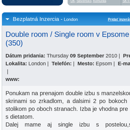
UK
,
Slovensko
,
Komunita
SK F
Bezplatná Inzercia -
London
Pridať inzerá
Double room / Single room v Epsome
(350)
Dátum pridania:
Thursday
09 September
2010
|
Pr
Lokalita:
London
|
Telefón:
|
Mesto:
Epsom
|
E-ma
|
www:
Ponukam na prenajom double izbu s manzelskou
skrinami so zrkadlom, a dalsimi 2 po bokoch
stolikom po oboch stranach. Izba je vhodna pre 
s dietatom.
Dalej mame aj single izbu s postelou,