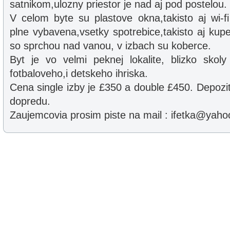
satnikom,ulozny priestor je nad aj pod postelou.
V celom byte su plastove okna,takisto aj wi-fi
plne vybavena,vsetky spotrebice,takisto aj ku
so sprchou nad vanou, v izbach su koberce.
Byt je vo velmi peknej lokalite, blizko skol
fotbaloveho,i detskeho ihriska.
Cena single izby je £350 a double £450. Depozit
dopredu.
Zaujemcovia prosim piste na mail : ifetka@yaho