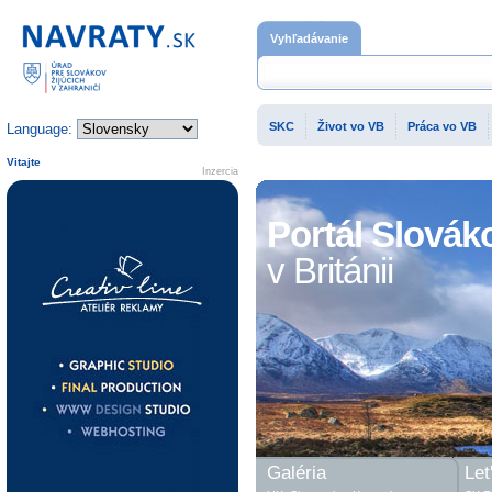
Domovská stránka
Vyhľadávanie
SKC
Život vo VB
Práca vo VB
Language:
Vitajte
Inzercia
Portál Slovák
v Británii
Galéria
Let