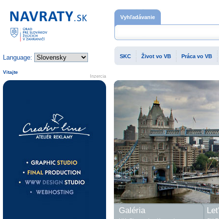
Domovská stránka
Vyhľadávanie
SKC
Život vo VB
Práca vo VB
Language:
Vitajte
Inzercia
Galéria
Let