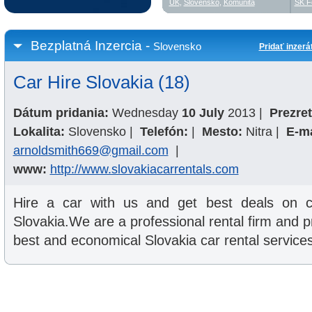
UK
,
Slovensko
,
Komunita
SK F
Bezplatná Inzercia -
Slovensko
Pridať inzerá
Car Hire Slovakia (18)
Dátum pridania:
Wednesday
10 July
2013
|
Prezret
Lokalita:
Slovensko
|
Telefón:
|
Mesto:
Nitra
|
E-ma
arnoldsmith669@gmail.com
|
www:
http://www.slovakiacarrentals.com
Hire a car with us and get best deals on ca
Slovakia.We are a professional rental firm and p
best and economical Slovakia car rental services