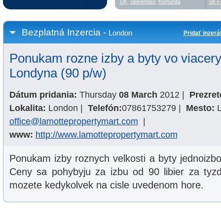
UK
,
Slovensko
,
Komunita
SK F
Bezplatná Inzercia -
London
Pridať inzerá
Ponukam rozne izby a byty vo viacery
Londyna (90 p/w)
Dátum pridania:
Thursday
08 March
2012
|
Prezret
Lokalita:
London
|
Telefón:
07861753279
|
Mesto:
office@lamottepropertymart.com
|
www:
http://www.lamottepropertymart.com
Ponukam izby roznych velkosti a byty jednoizbo
Ceny sa pohybyju za izbu od 90 libier za tyz
mozete kedykolvek na cisle uvedenom hore.