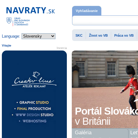
Domovská stránka
Vyhľadávanie
SKC
Život vo VB
Práca vo VB
Language:
Vitajte
Inzercia
Portál Slovák
v Británii
Galéria
Let