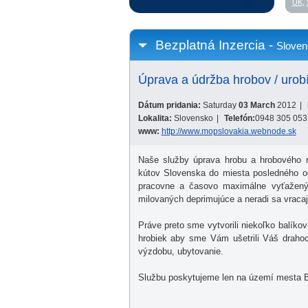
UK
,
Bezplatná Inzercia -
Sloven
Úprava a údržba hrobov / urobí
Dátum pridania:
Saturday
03 March
2012
|
Lokalita:
Slovensko
|
Telefón:
0948 305 053
www:
http://www.mopslovakia.webnode.sk
Naše služby úprava hrobu a hrobového mi
kútov Slovenska do miesta posledného od
pracovne a časovo maximálne vyťažený a
milovaných deprimujúce a neradi sa vracajú
Práve preto sme vytvorili niekoľko balík
hrobiek aby sme Vám ušetrili Váš drahoc
výzdobu, ubytovanie.
Službu poskytujeme len na území mesta Br