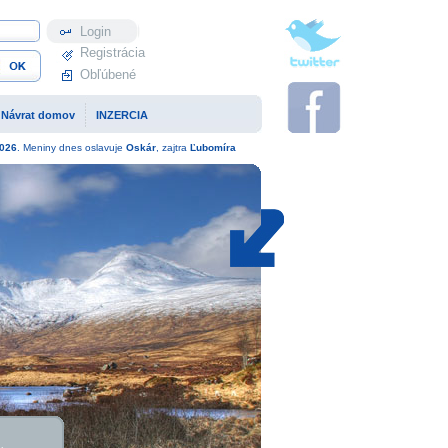
Profil
Registrácia
Obľúbené
Návrat domov
INZERCIA
026
. Meniny dnes oslavuje
Oskár
, zajtra
Ľubomíra