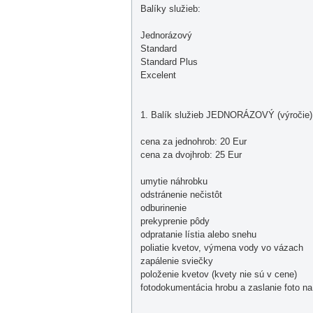
Balíky služieb:
Jednorázový
Standard
Standard Plus
Excelent
1. Balík služieb JEDNORÁZOVÝ (výročie)
cena za jednohrob: 20 Eur
cena za dvojhrob: 25 Eur
umytie náhrobku
odstránenie nečistôt
odburinenie
prekyprenie pôdy
odpratanie lístia alebo snehu
poliatie kvetov, výmena vody vo vázach
zapálenie sviečky
položenie kvetov (kvety nie sú v cene)
fotodokumentácia hrobu a zaslanie foto n