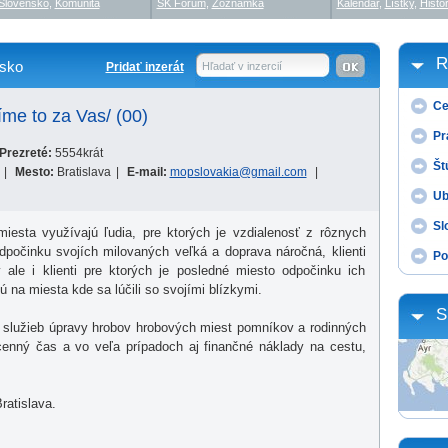
Slovensko
,
Komunita
SK Fórum
,
Zoznamka
Kalendár
,
Lístky
,
Histór
R
sko
Pridať inzerát
Hľadať v inzercií
Ce
me to za Vas/ (00)
Pr
Prezreté:
5554krát
Št
|
Mesto:
Bratislava
|
E-mail:
mopslovakia@gmail.com
|
Ub
Sl
esta využívajú ľudia, pre ktorých je vzdialenosť z rôznych
počinku svojích milovaných veľká a doprava náročná, klienti
Po
le i klienti pre ktorých je posledné miesto odpočinku ich
 na miesta kde sa lúčili so svojími blízkymi.
S
ov služieb úpravy hrobov hrobových miest pomníkov a rodinných
enný čas a vo veľa prípadoch aj finančné náklady na cestu,
atislava.