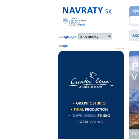
Domovská stránka
Vyh
SK
Language:
Vitajte
Inzercia
P
v 
Gal