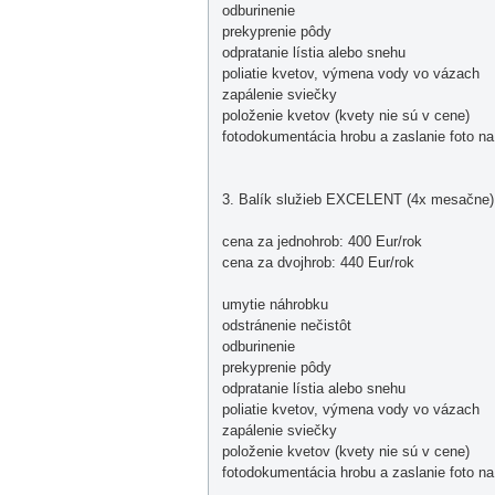
odburinenie
prekyprenie pôdy
odpratanie lístia alebo snehu
poliatie kvetov, výmena vody vo vázach
zapálenie sviečky
položenie kvetov (kvety nie sú v cene)
fotodokumentácia hrobu a zaslanie foto n
3. Balík služieb EXCELENT (4x mesačne)
cena za jednohrob: 400 Eur/rok
cena za dvojhrob: 440 Eur/rok
umytie náhrobku
odstránenie nečistôt
odburinenie
prekyprenie pôdy
odpratanie lístia alebo snehu
poliatie kvetov, výmena vody vo vázach
zapálenie sviečky
položenie kvetov (kvety nie sú v cene)
fotodokumentácia hrobu a zaslanie foto n