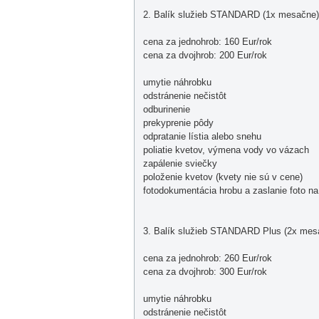
2. Balík služieb STANDARD (1x mesačne)
cena za jednohrob: 160 Eur/rok
cena za dvojhrob: 200 Eur/rok
umytie náhrobku
odstránenie nečistôt
odburinenie
prekyprenie pôdy
odpratanie lístia alebo snehu
poliatie kvetov, výmena vody vo vázach
zapálenie sviečky
položenie kvetov (kvety nie sú v cene)
fotodokumentácia hrobu a zaslanie foto n
3. Balík služieb STANDARD Plus (2x mes
cena za jednohrob: 260 Eur/rok
cena za dvojhrob: 300 Eur/rok
umytie náhrobku
odstránenie nečistôt