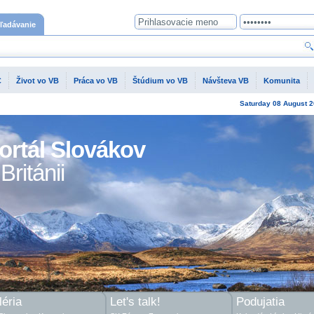
ľadávanie
C
Život vo VB
Práca vo VB
Štúdium vo VB
Návšteva VB
Komunita
Saturday
08 August
2
ortál Slovákov
Británii
éria
Let's talk!
Podujatia