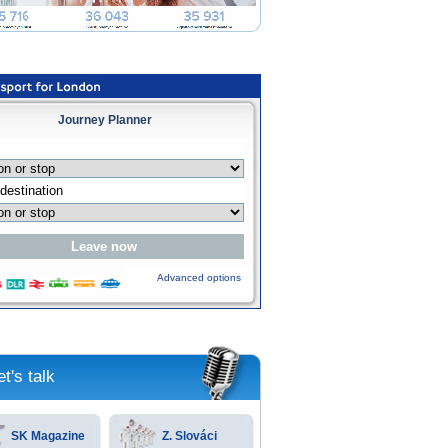
Journey Planner
Advanced options
et's talk
SK Magazine
Z. Slováci