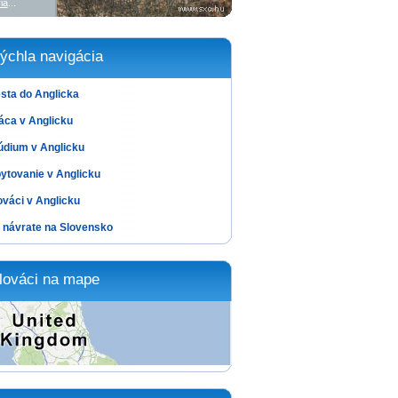
ia
...
ýchla navigácia
sta do Anglicka
áca v Anglicku
údium v Anglicku
ytovanie v Anglicku
ováci v Anglicku
 návrate na Slovensko
lováci na mape