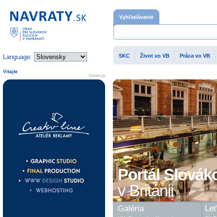
Domovská stránka
Vyhľadávanie
SKC
Život vo VB
Práca vo VB
Language:
Vitajte
Inzercia
Portál Slovák
v Británii
Galéria
Let