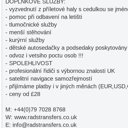
DOPLNKOVE SLUZBY:
- vyzvednutí z příletové haly s cedulkou se jmé
- pomoc při odbavení na letišti
- tlumočnické služby
- menší stěhování
- kurýrní služby
- dětské autosedačky a podsedaky poskytován
- odvoz i vetsiho poctu osob !!!
- SPOLEHLIVOST
- profesionální řidiči s výbornou znalosti UK
- satelitní navigace samozřejmostí
- přijímáme platby i v jiných měnách (EUR,USD,
- ceny od £28
M: +44(0)79 7028 8768
W: www.radstransfers.co.uk
E: info@radstransfers.co.uk