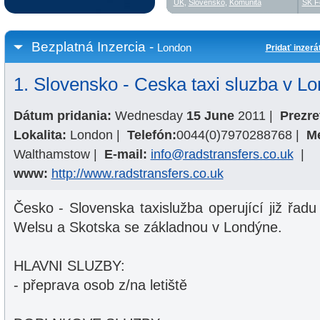
UK
,
Slovensko
,
Komunita
SK F
Bezplatná Inzercia -
London
Pridať inzerá
1. Slovensko - Ceska taxi sluzba v L
Dátum pridania:
Wednesday
15 June
2011
|
Prezre
Lokalita:
London
|
Telefón:
0044(0)7970288768
|
M
Walthamstow
|
E-mail:
info@radstransfers.co.uk
|
www:
http://www.radstransfers.co.uk
Česko - Slovenska taxislužba operující již řadu
Welsu a Skotska se základnou v Londýne.
HLAVNI SLUZBY:
- přeprava osob z/na letiště