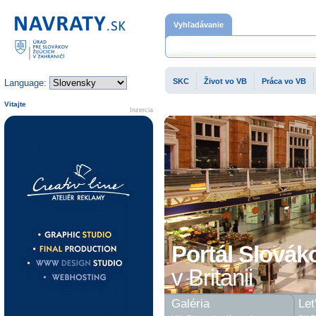
Domovská stránka
Vyhľadávanie
SKC
Život vo VB
Práca vo VB
Language:
Vitajte
Inzercia
Portál Slovák
v Británii
Galéria
Let