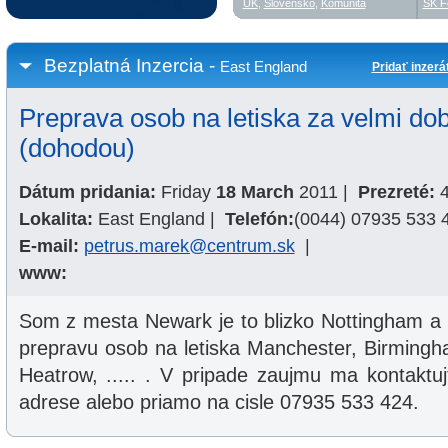
UK
,
Slovensko
,
Komunita
SK F
Bezplatná Inzercia -
East England
Pridať inzerá
Preprava osob na letiska za velmi do
(dohodou)
Dátum pridania:
Friday
18 March
2011
|
Prezreté:
4
Lokalita:
East England
|
Telefón:
(0044) 07935 533 
E-mail:
petrus.marek@centrum.sk
|
www:
Som z mesta Newark je to blizko Nottingham a
prepravu osob na letiska Manchester, Birmingh
Heatrow, ..... . V pripade zaujmu ma kontaktuj
adrese alebo priamo na cisle 07935 533 424.