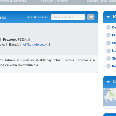
Slovensko
,
Komunita
SK Fórum
,
Zoznamka
Kalendár
,
Lístky
,
Histór
R
sko
Pridať inzerát
Hľadať v inzercií
Ce
Pr
|
Prezreté:
7633krát
Št
ova
|
E-mail:
info@kdtrade.co.uk
|
Ub
Sl
Tatrami v turisticky atrakticnej oblasti, blizsie informacie a
bna celkova rekonstrukcia
Po
S