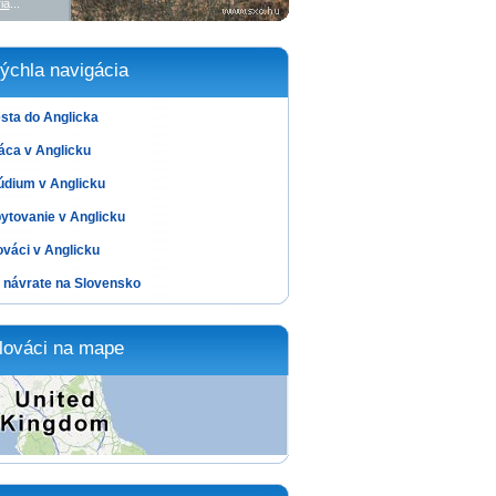
ia
...
ýchla navigácia
sta do Anglicka
áca v Anglicku
údium v Anglicku
ytovanie v Anglicku
ováci v Anglicku
 návrate na Slovensko
lováci na mape