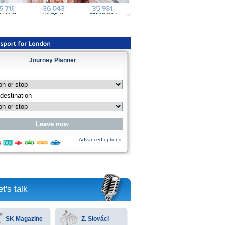
Journey Planner
Advanced options
et's talk
SK Magazine
Z. Slováci