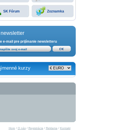
SK Fórum
Zoznamka
newsletter
e e-mail pre prijímanie newsletteru
ýmenné kurzy
Hore
/
O nás
/
Registrácia
/
Reklama
/
Kontakt