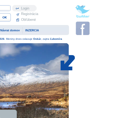
Profil
Registrácia
Obľúbené
Návrat domov
INZERCIA
026
. Meniny dnes oslavuje
Oskár
, zajtra
Ľubomíra