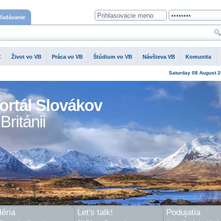
ľadávanie
C
Život vo VB
Práca vo VB
Štúdium vo VB
Návšteva VB
Komunita
Saturday
08 August
2
ortál Slovákov
Británii
éria
Let's talk!
Podujatia