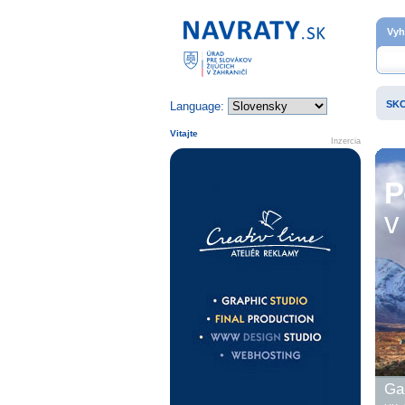
Domovská stránka
Vyh
SK
Language:
Vitajte
Inzercia
P
v 
Gal