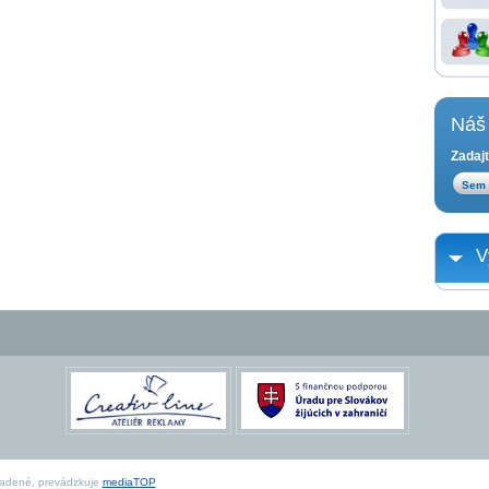
Náš 
Zadajt
V
radené, prevádzkuje
mediaTOP