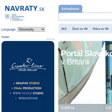
Domovská stránka
Vyhľadávanie
SKC
Život vo VB
Práca vo VB
Language:
Vitajte
Inzercia
Portál Slovák
v Británii
Galéria
Let