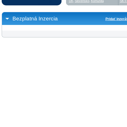
UK
,
Slovensko
,
Komunita
SK F
Bezplatná Inzercia
Pridať inzerá