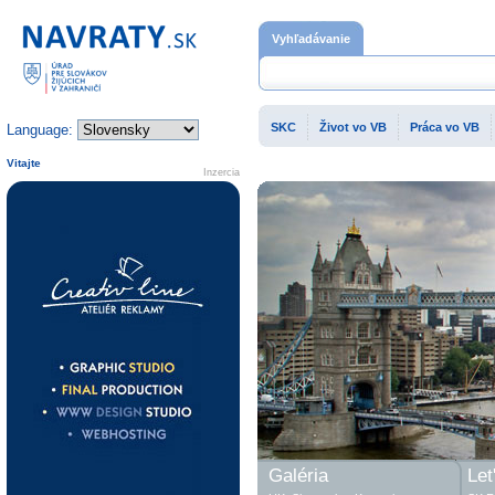
Domovská stránka
Vyhľadávanie
SKC
Život vo VB
Práca vo VB
Language:
Vitajte
Inzercia
Galéria
Let