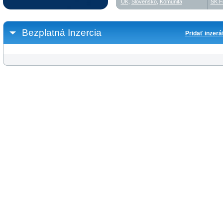
UK
,
Slovensko
,
Komunita
SK F
Bezplatná Inzercia
Pridať inzerá