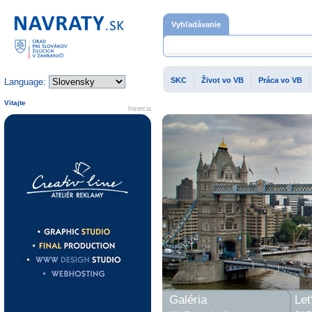
Domovská stránka
Vyhľadávanie
SKC
Život vo VB
Práca vo VB
Language:
Vitajte
Inzercia
Galéria
Let