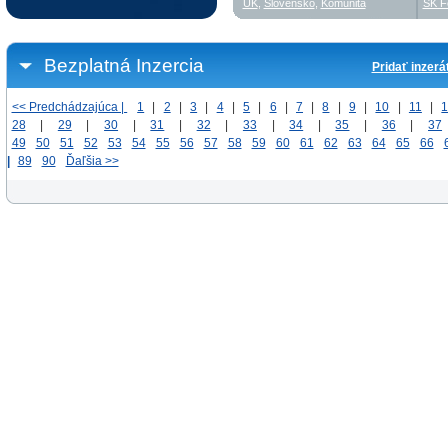
UK
,
Slovensko
,
Komunita
SK F
Bezplatná Inzercia
Pridať inzerá
<< Predchádzajúca |
1
|
2
|
3
|
4
|
5
|
6
|
7
|
8
|
9
|
10
|
11
|
28
|
29
|
30
|
31
|
32
|
33
|
34
|
35
|
36
|
37
49
50
51
52
53
54
55
56
57
58
59
60
61
62
63
64
65
66
|
89
90
Ďaľšia >>