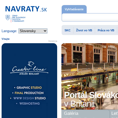
Domovská stránka
Vyhľadávanie
SKC
Život vo VB
Práca vo VB
Language:
Vitajte
Inzercia
Portál Slovák
v Británii
Galéria
Let