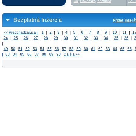
UK
,
Slovensko
,
Komunita
SK F
Bezplatná Inzercia
Pridať inzerá
<< Predchádzajúca |
1
|
2
|
3
|
4
|
5
|
6
|
7
|
8
|
9
|
10
|
11
|
1
24
|
25
|
26
|
27
|
28
|
29
|
30
|
31
|
32
|
33
|
34
|
35
|
36
|
|
49
50
51
52
53
54
55
56
57
58
59
60
61
62
63
64
65
66
|
83
84
85
86
87
88
89
90
Ďaľšia >>