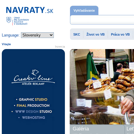
Domovská stránka
Vyhľadávanie
SKC
Život vo VB
Práca vo VB
Language:
Vitajte
Inzercia
Galéria
Let