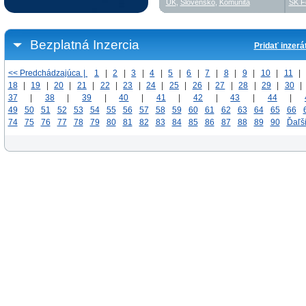
UK
,
Slovensko
,
Komunita
SK F
Bezplatná Inzercia
Pridať inzerá
<< Predchádzajúca |
1
|
2
|
3
|
4
|
5
|
6
|
7
|
8
|
9
|
10
|
11
|
18
|
19
|
20
|
21
|
22
|
23
|
24
|
25
|
26
|
27
|
28
|
29
|
30
|
37
|
38
|
39
|
40
|
41
|
42
|
43
|
44
|
49
50
51
52
53
54
55
56
57
58
59
60
61
62
63
64
65
66
74
75
76
77
78
79
80
81
82
83
84
85
86
87
88
89
90
Ďaľš