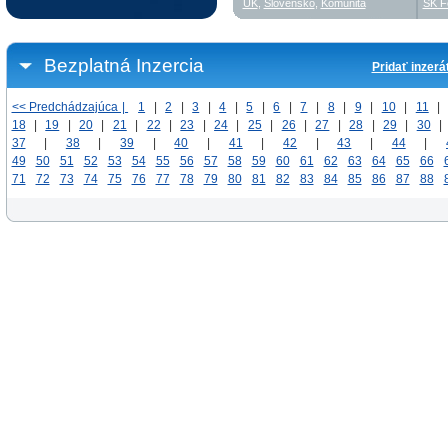
UK
,
Slovensko
,
Komunita
SK F
Bezplatná Inzercia
Pridať inzerá
<< Predchádzajúca |
1
|
2
|
3
|
4
|
5
|
6
|
7
|
8
|
9
|
10
|
11
|
18
|
19
|
20
|
21
|
22
|
23
|
24
|
25
|
26
|
27
|
28
|
29
|
30
|
37
|
38
|
39
|
40
|
41
|
42
|
43
|
44
|
49
50
51
52
53
54
55
56
57
58
59
60
61
62
63
64
65
66
71
72
73
74
75
76
77
78
79
80
81
82
83
84
85
86
87
88