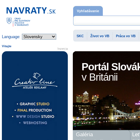
Domovská stránka
Vyhľadávanie
SKC
Život vo VB
Práca vo VB
Language:
Vitajte
Inzercia
Portál Slová
v Británii
Galéria
Let