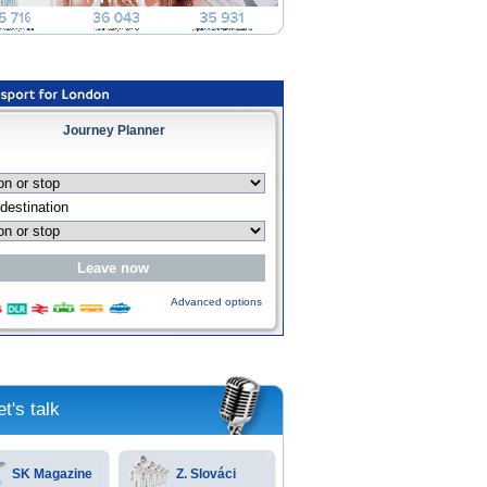
Journey Planner
Advanced options
et's talk
SK Magazine
Z. Slováci