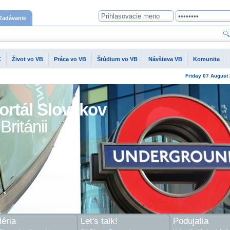
ľadávanie
C
Život vo VB
Práca vo VB
Štúdium vo VB
Návšteva VB
Komunita
Friday
07 August
ortál Slovákov
Británii
éria
Let's talk!
Podujatia