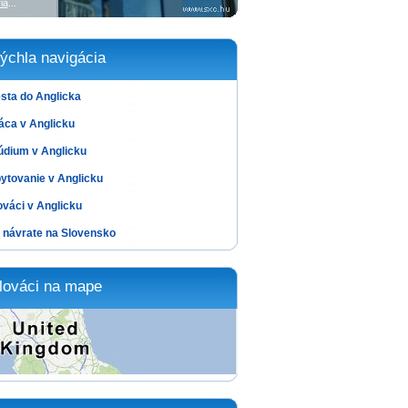
ia
...
ýchla navigácia
sta do Anglicka
áca v Anglicku
údium v Anglicku
ytovanie v Anglicku
ováci v Anglicku
 návrate na Slovensko
lováci na mape