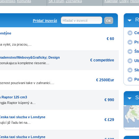
Slovensko
,
Komunita
SK Fórum
,
Zoznamka
Kalendár
,
Lístky
,
Histór
R
Pridať inzerát
Hľadať v inzercií
Ce
Londýne
€ 60
Pr
a vylet, za pracou,…
Št
Poradenstvo/Webovy&Graficky; Design
€ competitive
Ub
t ponukajuca kompletne riesenie…
Sl
Po
€ 2500Eur
oznost pouzivani take v zahranici.…
S
a Raptor 125 cm3
€ 990
ngjia Raptor kúpený a…
 Ceska taxi sluzba v Londyne
€ £29
jící již řadu let na…
 Ceska taxi sluzba v Londyne