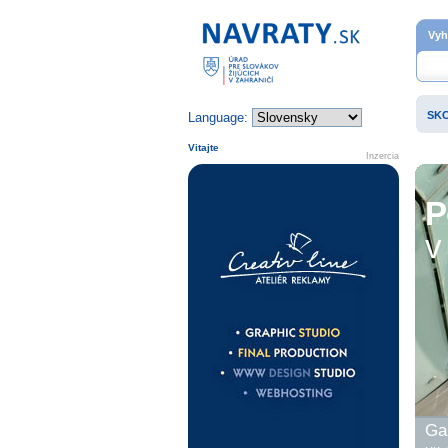
Domovská stránka
Vyh
SK
Language:
Vitajte
Inzercia
P
v 
Gal