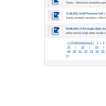
Česko - Slovenska taxislužba operu
11.08.2011 14:50 Preprava ľudí z
Každý pondelok odchádza z BA a
10.08.2011 17:54 single alebo d
jedna mensia single alebo double
<< Predchádzajúca |
1
|
2
31
|
32
|
33
49
50
51
52
53
54
55
>>