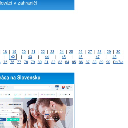
lováci v zahraničí
|
18
|
19
|
20
|
21
|
22
|
23
|
24
|
25
|
26
|
27
|
28
|
29
|
30
|
|
42
|
43
|
44
|
45
|
46
|
47
|
48
|
4
75
76
77
78
79
80
81
82
83
84
85
86
87
88
89
90
Ďaľšia