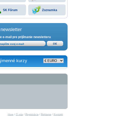
SK Fórum
Zoznamka
newsletter
e e-mail pre prijímanie newsletteru
ýmenné kurzy
Hore
/
O nás
/
Registrácia
/
Reklama
/
Kontakt