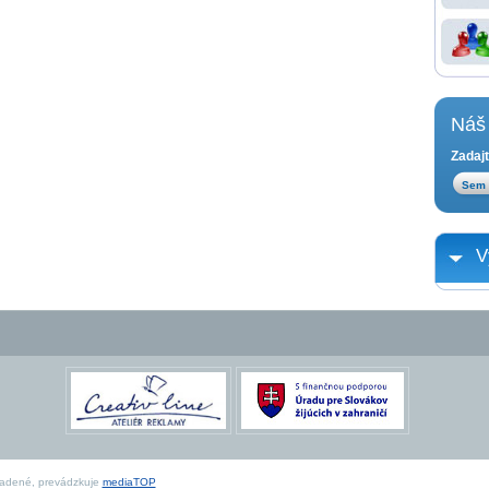
Náš 
Zadajt
V
radené, prevádzkuje
mediaTOP