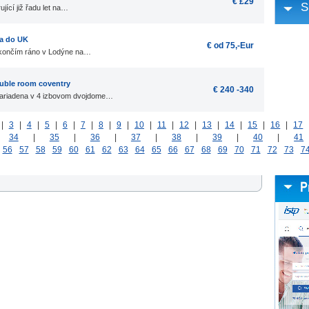
€ £29
S
jící již řadu let na…
 a do UK
€ od 75,-Eur
 končím ráno v Lodýne na…
ouble room coventry
€ 240 -340
 zariadena v 4 izbovom dvojdome…
|
3
|
4
|
5
|
6
|
7
|
8
|
9
|
10
|
11
|
12
|
13
|
14
|
15
|
16
|
17
|
34
|
35
|
36
|
37
|
38
|
39
|
40
|
41
56
57
58
59
60
61
62
63
64
65
66
67
68
69
70
71
72
73
7