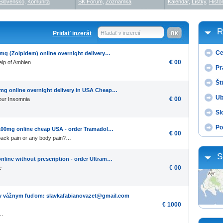
Slovensko
,
Komunita
SK Fórum
,
Zoznamka
Kalendár
,
Lístky
,
Histór
R
Pridať inzerát
Hľadať v inzercií
Ce
mg (Zolpidem) online overnight delivery…
€ 00
elp of Ambien
Pr
Št
mg online overnight delivery in USA Cheap…
Ub
€ 00
our Insomnia
Sl
Po
 100mg online cheap USA - order Tramadol…
€ 00
 back pain or any body pain?…
S
nline without prescription - order Ultram…
€ 00
e
ky vážnym ľuďom: slavkafabianovazet@gmail.com
€ 1000
,…