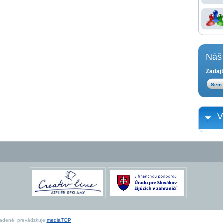
Náš 
Zadajt
V
radené, prevádzkuje
mediaTOP