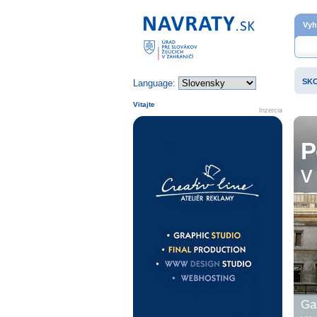
Domovská stránka
Vyh
SK
Language:
Vitajte
Inzercia
P
v 
Gal