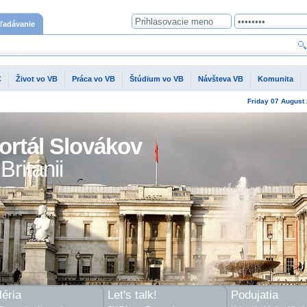
ľadávanie
C
Život vo VB
Práca vo VB
Štúdium vo VB
Návšteva VB
Komunita
Friday
07 August
ortál Slovákov
Británii
éria
Let's talk!
Podujatia