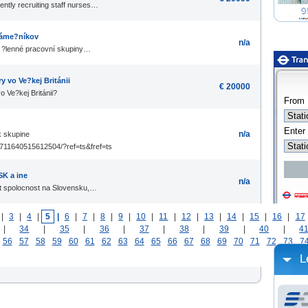
ently recruiting staff nurses…
záme?níkov
n/a
 ?lenné pracovní skupiny…
y vo Ve?kej Británii
€ 20000
o Ve?kej Británii?
n/a
k skupine
711640515612504/?ref=ts&fref=ts
SK a ine
n/a
it spolocnost na Slovensku,…
|
3
|
4
|
5
|
6
|
7
|
8
|
9
|
10
|
11
|
12
|
13
|
14
|
15
|
16
|
17
|
34
|
35
|
36
|
37
|
38
|
39
|
40
|
4
56
57
58
59
60
61
62
63
64
65
66
67
68
69
70
71
72
73
7
L