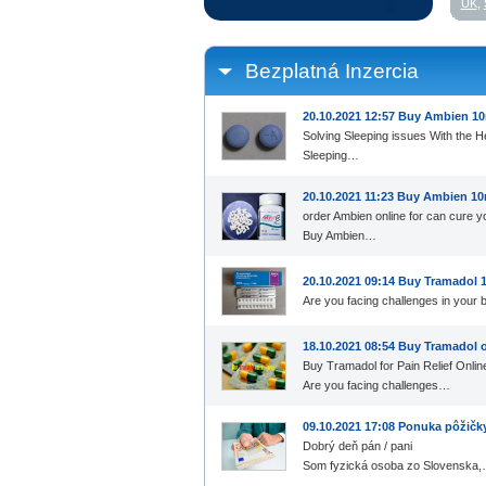
UK
,
Bezplatná Inzercia
20.10.2021 12:57 Buy Ambien 10
Solving Sleeping issues With the H
Sleeping…
20.10.2021 11:23 Buy Ambien 10
order Ambien online for can cure y
Buy Ambien…
20.10.2021 09:14 Buy Tramadol
Are you facing challenges in your
18.10.2021 08:54 Buy Tramadol o
Buy Tramadol for Pain Relief Onlin
Are you facing challenges…
09.10.2021 17:08 Ponuka pôžič
Dobrý deň pán / pani
Som fyzická osoba zo Slovenska