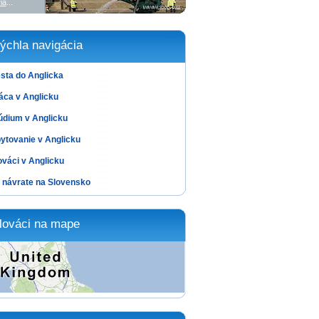
ia
...
ýchla navigácia
sta do Anglicka
áca v Anglicku
údium v Anglicku
ytovanie v Anglicku
ováci v Anglicku
 návrate na Slovensko
lováci na mape