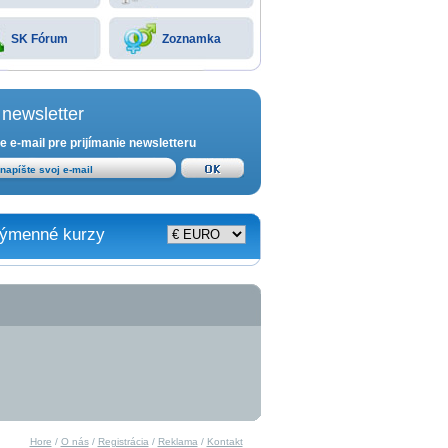
SK Fórum
Zoznamka
newsletter
e e-mail pre prijímanie newsletteru
ýmenné kurzy
Hore
/
O nás
/
Registrácia
/
Reklama
/
Kontakt