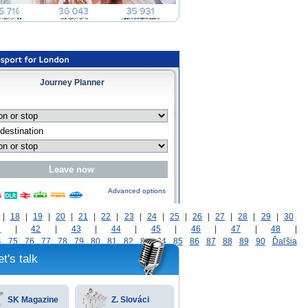
Journey Planner
Advanced options
|
18
|
19
|
20
|
21
|
22
|
23
|
24
|
25
|
26
|
27
|
28
|
29
|
30
1
|
42
|
43
|
44
|
45
|
46
|
47
|
48
|
4
75
76
77
78
79
80
81
82
83
84
85
86
87
88
89
90
Ďaľšia
et's talk
SK Magazine
Z. Slováci