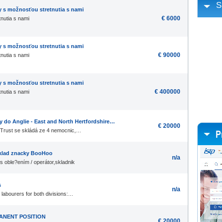
S
y s možnosťou stretnutia s nami
€ 6000
nutia s nami
y s možnosťou stretnutia s nami
€ 90000
nutia s nami
y s možnosťou stretnutia s nami
€ 400000
nutia s nami
ry do Anglie - East and North Hertfordshire…
€ 20000
 Trust se skládá ze 4 nemocnic,…
 sklad znacky BooHoo
n/a
 s oble?ením / operátor,skladnik
s
n/a
 labourers for both divisions:…
MANENT POSITION
€ 20000