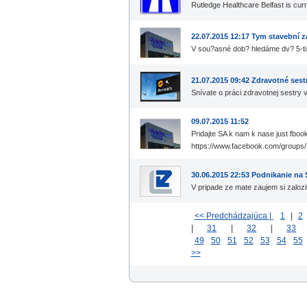
Rutledge Healthcare Belfast is curr
22.07.2015 12:17 Tym stavební 
V sou?asné dob? hledáme dv? 5-ti
21.07.2015 09:42 Zdravotné sestr
Snívate o práci zdravotnej sestry v
09.07.2015 11:52
Pridajte SA k nam k nase just fboo
https://www.facebook.com/groups/
30.06.2015 22:53 Podnikanie na 
V pripade ze mate zaujem si zaloz
<< Predchádzajúca |
1
|
2
|
31
|
32
|
33
49
50
51
52
53
54
55
>>