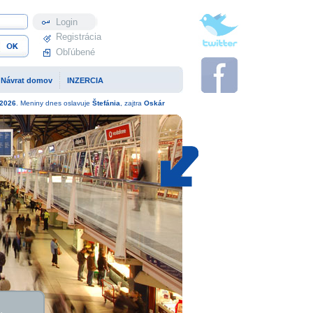
Profil
Registrácia
Obľúbené
Návrat domov
INZERCIA
2026
. Meniny dnes oslavuje
Štefánia
, zajtra
Oskár