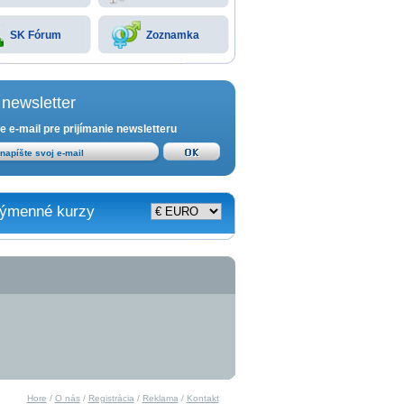
SK Fórum
Zoznamka
newsletter
e e-mail pre prijímanie newsletteru
ýmenné kurzy
Hore
/
O nás
/
Registrácia
/
Reklama
/
Kontakt