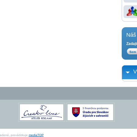
Náš 
Zadajt
V
radené, prevádzkuje
mediaTOP