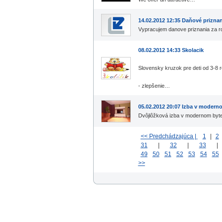
14.02.2012 12:35 Daňové priznan
Vypracujem danove priznania za ro
08.02.2012 14:33 Skolacik
Slovensky kruzok pre deti od 3-8 
- zlepšenie…
05.02.2012 20:07 Izba v modern
Dvôjlôžková izba v modernom byt
<< Predchádzajúca |
1
|
2
31
|
32
|
33
49
50
51
52
53
54
55
>>