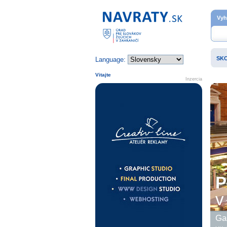
Domovská stránka
Vyh
SK
Language:
Vitajte
Inzercia
P
v 
Gal