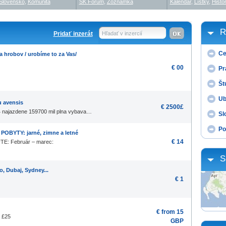
Slovensko
,
Komunita
SK Fórum
,
Zoznamka
Kalendár
,
Lístky
,
Histór
R
Pridať inzerát
Hľadať v inzercií
Ce
a hrobov / urobíme to za Vas/
€ 00
Pr
Št
Ub
u avensis
€ 2500£
 najazdene 159700 mil plna vybava…
Sl
Po
POBYTY: jarné, zimne a letné
€ 14
E: Február – marec:
S
o, Dubaj, Sydney...
€ 1
€ from 15
 £25
GBP