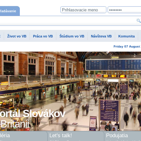
ľadávanie
C
Život vo VB
Práca vo VB
Štúdium vo VB
Návšteva VB
Komunita
Friday
07 August
ortál Slovákov
Británii
éria
Let's talk!
Podujatia