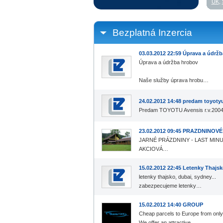
UK
,
Bezplatná Inzercia
03.03.2012 22:59 Úprava a údržb
Úprava a údržba hrobov
Naše služby úprava hrobu…
24.02.2012 14:48 predam toyoty
Predam TOYOTU Avensis r.v.2004
23.02.2012 09:45 PRAZDNINOVÉ 
JARNÉ PRÁZDNINY - LAST MINUT
AKCIOVÁ…
15.02.2012 22:45 Letenky Thajsk
letenky thajsko, dubai, sydney...
zabezpecujeme letenky…
15.02.2012 14:40 GROUP
Cheap parcels to Europe from only
We offer an attractive…