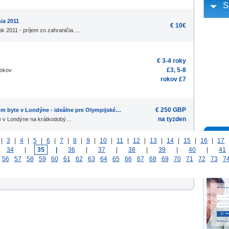
S
ia 2011
€ 10€
k 2011 - príjem zo zahraničia.…
€ 3-4 roky
£3, 5-8
rokov
rokov £7
€ 250 GBP
om byte v Londýne - ideálne pre Olympijské…
na tyzden
e v Londýne na krátkodobý…
|
3
|
4
|
5
|
6
|
7
|
8
|
9
|
10
|
11
|
12
|
13
|
14
|
15
|
16
|
17
|
34
|
35
|
36
|
37
|
38
|
39
|
40
|
41
56
57
58
59
60
61
62
63
64
65
66
67
68
69
70
71
72
73
7