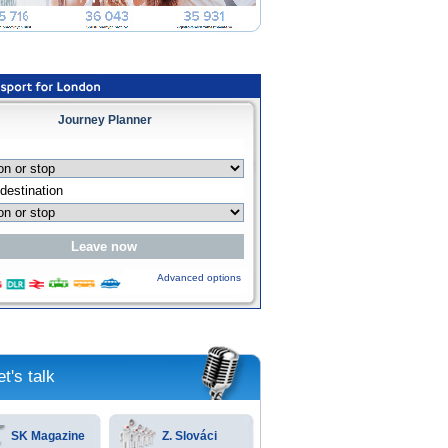
Journey Planner
Advanced options
et's talk
SK Magazine
Z. Slováci