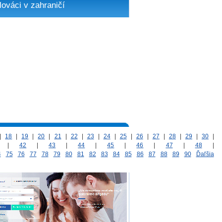
lováci v zahraničí
|
18
|
19
|
20
|
21
|
22
|
23
|
24
|
25
|
26
|
27
|
28
|
29
|
30
|
|
42
|
43
|
44
|
45
|
46
|
47
|
48
|
4
75
76
77
78
79
80
81
82
83
84
85
86
87
88
89
90
Ďaľšia