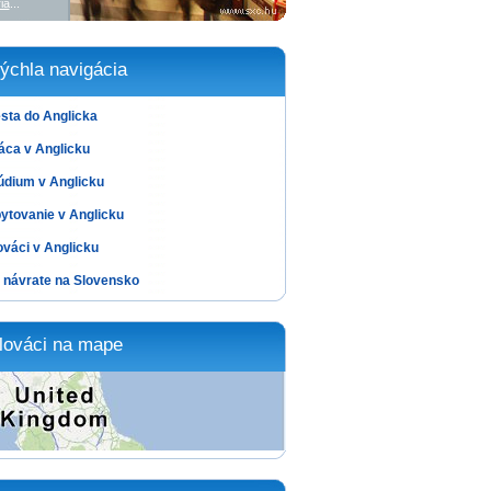
ia
...
ýchla navigácia
sta do Anglicka
áca v Anglicku
údium v Anglicku
ytovanie v Anglicku
ováci v Anglicku
 návrate na Slovensko
lováci na mape