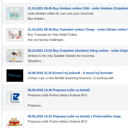
21.10.2021 09:45 Buy Ambien online USA - order Ambien (Zolpide
order Ambien online for can cure your Insomnia
Buy Ambien…
21.10.2021 08:36 Buy Tramadol online Cheap - order Ultram online
Buy Tramadol for Pain Relief Online
Are you facing challenges…
20.10.2021 13:53 Buy Zolpidem (Ambien) 10mg online - order Zol
Ambien is the only Suitable Solution for Insomnia
Sleepless…
10.08.2016 11:10 Komer?ný právnik - 6 mesa?ný kontrakt
Contax Law, a new flexible lawyering business, is working with…
06.05.2016 14:36 Preprava osôb na letiská
Preprava osôb Prešov letisko Krakow 80 €
Preprava…
06.05.2016 14:31 Preprava osôb na letiská z Prešovského kraja
Preprava osôb Prešov letisko Krakow 80 €