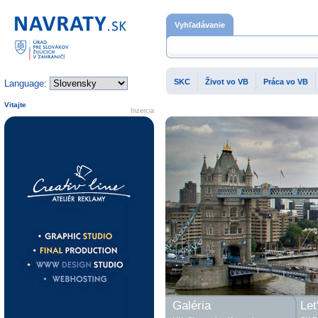
Domovská stránka
Vyhľadávanie
SKC
Život vo VB
Práca vo VB
Language:
Vitajte
Inzercia
Galéria
Let