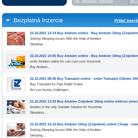
UK
,
Slovensko
,
Komunita
SK F
Bezplatná Inzercia
Pridať inzerá
22.10.2021 12:14 Buy Ambien online - Buy Ambien 10mg (Zolpide
Solving Sleeping issues With the Help of Ambien
Sleeping…
22.10.2021 10:05 Buy Ambien online - Buy Ambien 10mg (Zolpide
order Ambien online for can cure your Insomnia
Buy Ambien…
22.10.2021 08:36 Buy Tramadol online - order Tramadol (Ultram 1
Buy Tramadol for Pain Relief Online
Are you facing challenges…
21.10.2021 13:20 Buy Ambien Zolpidem 10mg online without presc
Ambien is the only Suitable Solution for Insomnia
Sleepless…
21.10.2021 12:10 Buy Ambien 10mg (Zolpidem) online Cheap - or
Solving Sleeping issues With the Help of Ambien
Sleeping…