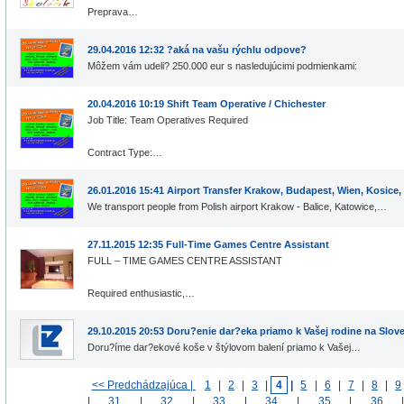
Preprava…
29.04.2016 12:32 ?aká na vašu rýchlu odpove?
Môžem vám udeli? 250.000 eur s nasledujúcimi podmienkami:
20.04.2016 10:19 Shift Team Operative / Chichester
Job Title: Team Operatives Required
Contract Type:…
26.01.2016 15:41 Airport Transfer Krakow, Budapest, Wien, Kosice
We transport people from Polish airport Krakow - Balice, Katowice,…
27.11.2015 12:35 Full-Time Games Centre Assistant
FULL – TIME GAMES CENTRE ASSISTANT
Required enthusiastic,…
29.10.2015 20:53 Doru?enie dar?eka priamo k Vašej rodine na Slov
Doru?íme dar?ekové koše v štýlovom balení priamo k Vašej…
<< Predchádzajúca |
1
|
2
|
3
|
4
|
5
|
6
|
7
|
8
|
9
|
31
|
32
|
33
|
34
|
35
|
36