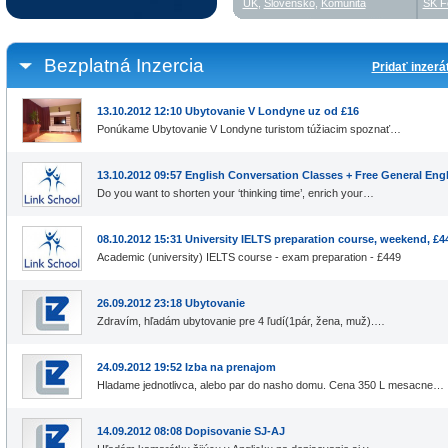
UK
,
Slovensko
,
Komunita
SK F
Bezplatná Inzercia
Pridať inzerá
13.10.2012 12:10 Ubytovanie V Londyne uz od £16
Ponúkame Ubytovanie V Londyne turistom túžiacim spoznať…
13.10.2012 09:57 English Conversation Classes + Free General En
Do you want to shorten your ‘thinking time’, enrich your…
08.10.2012 15:31 University IELTS preparation course, weekend, £4
Academic (university) IELTS course - exam preparation - £449
26.09.2012 23:18 Ubytovanie
Zdravím, hľadám ubytovanie pre 4 ľudí(1pár, žena, muž).…
24.09.2012 19:52 Izba na prenajom
Hladame jednotlivca, alebo par do nasho domu. Cena 350 L mesacne…
14.09.2012 08:08 Dopisovanie SJ-AJ