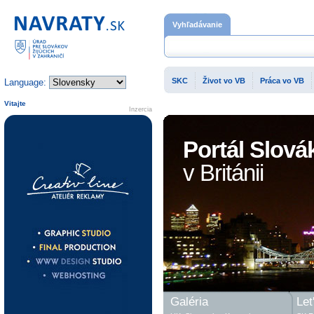
Domovská stránka
Vyhľadávanie
SKC
Život vo VB
Práca vo VB
Language:
Vitajte
Inzercia
Portál Slová
v Británii
Galéria
Let