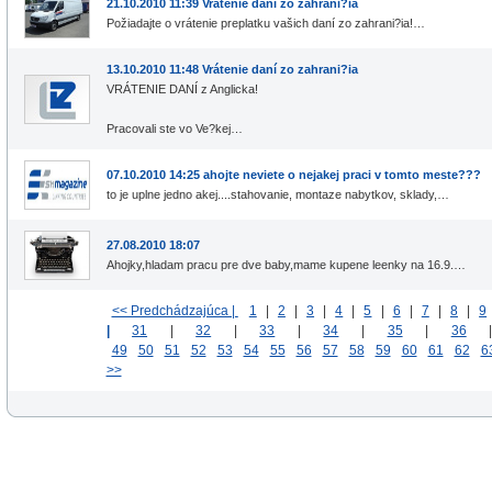
21.10.2010 11:39 Vrátenie daní zo zahrani?ia
Požiadajte o vrátenie preplatku vašich daní zo zahrani?ia!…
13.10.2010 11:48 Vrátenie daní zo zahrani?ia
VRÁTENIE DANÍ z Anglicka!
Pracovali ste vo Ve?kej…
07.10.2010 14:25 ahojte neviete o nejakej praci v tomto meste???
to je uplne jedno akej....stahovanie, montaze nabytkov, sklady,…
27.08.2010 18:07
Ahojky,hladam pracu pre dve baby,mame kupene leenky na 16.9.…
<< Predchádzajúca |
1
|
2
|
3
|
4
|
5
|
6
|
7
|
8
|
9
|
31
|
32
|
33
|
34
|
35
|
36
49
50
51
52
53
54
55
56
57
58
59
60
61
62
6
>>