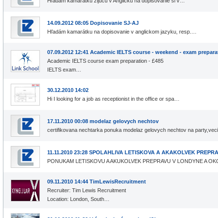
Hľadám kamarátku žijúcu v Anglicku na dopisovanie si v…
14.09.2012 08:05 Dopisovanie SJ-AJ
Hľadám kamarátku na dopisovanie v anglickom jazyku, resp.…
07.09.2012 12:41 Academic IELTS course - weekend - exam prepar
Academic IELTS course exam preparation - £485
IELTS exam…
30.12.2010 14:02
Hi I looking for a job as receptionist in the office or spa…
17.11.2010 00:08 modelaz gelovych nechtov
certifikovana nechtarka ponuka modelaz gelovych nechtov na party,ve
11.11.2010 23:28 SPOLAHLIVA LETISKOVA A AKAKOLVEK PREPR
PONUKAM LETISKOVU A AKUKOLVEK PREPRAVU V LONDYNE A OKO
09.11.2010 14:44 TimLewisRecruitment
Recruiter: Tim Lewis Recruitment
Location: London, South…