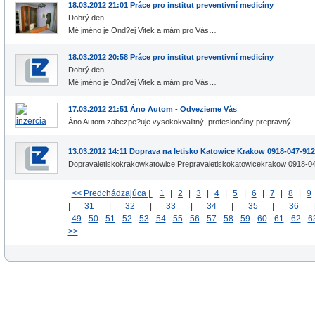
18.03.2012 21:01 Práce pro institut preventivní medicíny
Dobrý den.
Mé jméno je Ond?ej Vitek a mám pro Vás…
18.03.2012 20:58 Práce pro institut preventivní medicíny
Dobrý den.
Mé jméno je Ond?ej Vitek a mám pro Vás…
17.03.2012 21:51 Áno Autom - Odvezieme Vás
Áno Autom zabezpe?uje vysokokvalitný, profesionálny prepravný…
13.03.2012 14:11 Doprava na letisko Katowice Krakow 0918-047-912
Dopravaletiskokrakowkatowice Prepravaletiskokatowicekrakow 0918-
<< Predchádzajúca |
1
|
2
|
3
|
4
|
5
|
6
|
7
|
8
|
9
|
31
|
32
|
33
|
34
|
35
|
36
49
50
51
52
53
54
55
56
57
58
59
60
61
62
6
>>