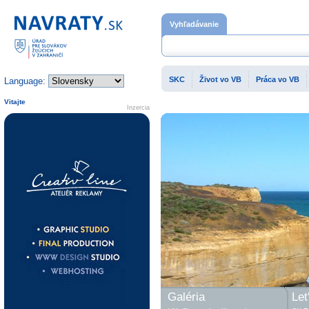
Domovská stránka
Vyhľadávanie
SKC
Život vo VB
Práca vo VB
Language:
Vitajte
Inzercia
Galéria
Let