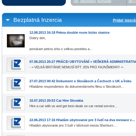
UK
,
Slovensko
,
Komunita
SK F
Bezplatná Inzercia
Pridať inzerá
12.08.2013 16:18 Pekna double room bizko stanice
Dobry den,
ponukam peknu izbu s velkou postelou a…
07.08.2013 20:27 PRÁCE/ UBYTOVÁNÍ + VEŠKERÁ ADMINISTRATI
- > VELKÁ BRITÁNIE NEMUSÍ BÝT JEN PRO FAJNŠMEKRY <-
27.07.2013 00:42 Dokument o Slovákoch a Čechoch v UK a Írsku
Hľadáme respondentov do dokumentárneho filmu o Slovákoch…
10.07.2013 20:53 Car Hire Slovakia
Hire a car with us and get best deals on car rental service…
22.06.2013 17:16 Hľadám ubytovanie pre 3 ľudí na dva mesiace v…
Hľadám ubytovanie pre 3 ľudí v blízkosti mesta Sherburn…