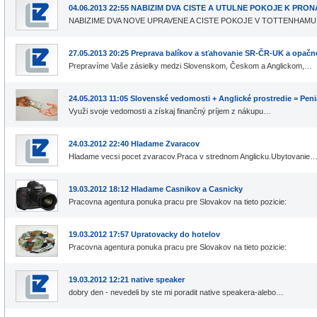
04.06.2013 22:55 NABIZIM DVA CISTE A UTULNE POKOJE K PRON
NABIZIME DVA NOVE UPRAVENE A CISTE POKOJE V TOTTENHAMU
27.05.2013 20:25 Preprava balíkov a sťahovanie SR-ČR-UK a opač
Prepravíme Vaše zásielky medzi Slovenskom, Českom a Anglickom,…
24.05.2013 11:05 Slovenské vedomosti + Anglické prostredie = Pen
Využi svoje vedomosti a získaj finančný príjem z nákupu…
24.03.2012 22:40 Hladame Zvaracov
Hladame vecsi pocet zvaracov.Praca v strednom Anglicku.Ubytovanie
19.03.2012 18:12 Hladame Casnikov a Casnicky
Pracovna agentura ponuka pracu pre Slovakov na tieto pozicie:
19.03.2012 17:57 Upratovacky do hotelov
Pracovna agentura ponuka pracu pre Slovakov na tieto pozicie:
19.03.2012 12:21 native speaker
dobry den - nevedeli by ste mi poradit native speakera-alebo…