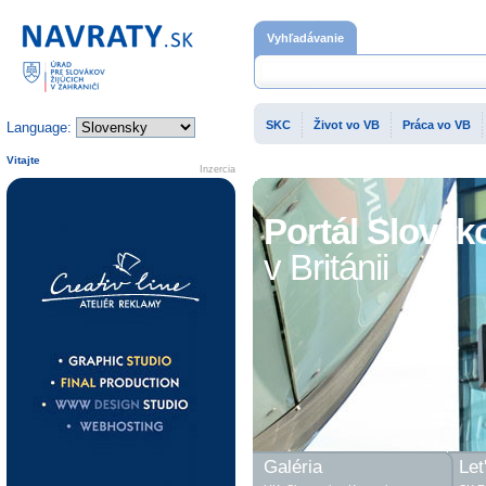
Domovská stránka
Vyhľadávanie
SKC
Život vo VB
Práca vo VB
Language:
Vitajte
Inzercia
Portál Slovák
v Británii
Galéria
Let