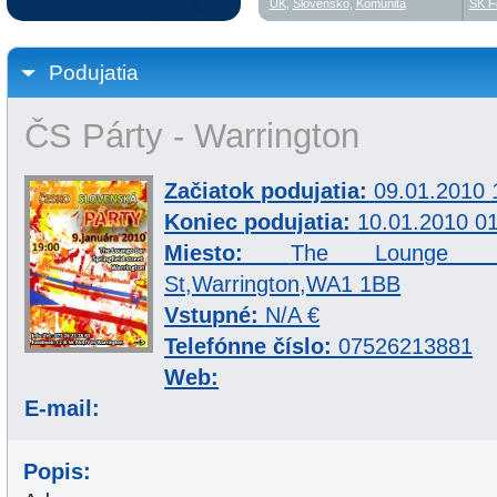
UK
,
Slovensko
,
Komunita
SK F
Podujatia
ČS Párty - Warrington
Začiatok podujatia:
09.01.2010 
Koniec podujatia:
10.01.2010 0
Miesto:
The Lounge Bar
St,Warrington,WA1 1BB
Vstupné:
N/A €
Telefónne číslo:
07526213881
Web:
E-mail:
Popis: