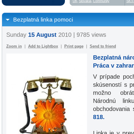
UK
,
Slovakia
,
Community
SK F
Bezplatná linka pomoci
Sunday
15 August
2010 | 9785 views
Zoom in
|
Add to Lightbox
|
Print page
|
Send to friend
Bezplatná nár
Práca v zahran
V prípade poch
skúseností s p
možno obrát
Národnú link
obchodovania 
818.
Linka je v pre