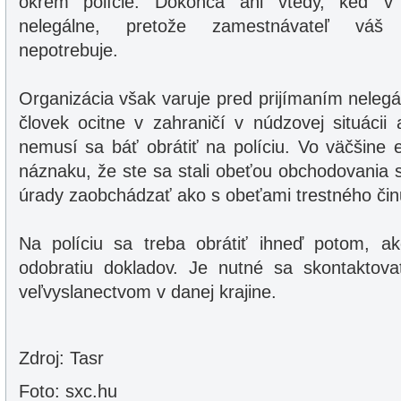
okrem polície. Dokonca ani vtedy, keď v 
nelegálne, pretože zamestnávateľ váš 
nepotrebuje.
Organizácia však varuje pred prijímaním nelegá
človek ocitne v zahraničí v núdzovej situácii 
nemusí sa báť obrátiť na políciu. Vo väčšine e
náznaku, že ste sa stali obeťou obchodovania 
úrady zaobchádzať ako s obeťami trestného čin
Na políciu sa treba obrátiť ihneď potom, ak
odobratiu dokladov. Je nutné sa skontaktov
veľvyslanectvom v danej krajine.
Zdroj: Tasr
Foto: sxc.hu