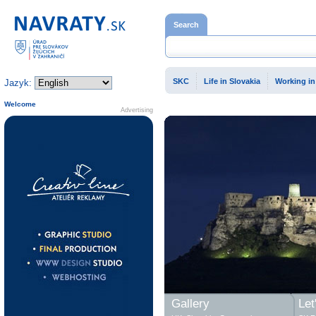
Home page
Search
SKC
Life in Slovakia
Working in
Jazyk:
Welcome
Advertising
Gallery
Let