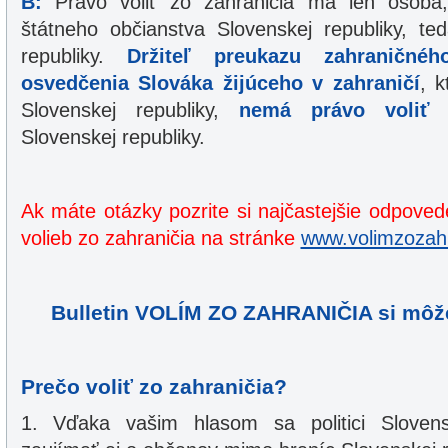
B:
Právo voliť zo zahraničia má len osoba, 
štátneho občianstva Slovenskej republiky, te
republiky.
Držiteľ preukazu zahraničnéh
osvedčenia Slováka žijúceho v zahraničí
, 
Slovenskej republiky,
nemá právo voliť
d
Slovenskej republiky.
Ak máte otázky pozrite si najčastejšie odpove
volieb zo zahraničia na stránke
www.volimzozahr
Bulletin VOLÍM ZO ZAHRANIČIA si môž
Prečo voliť zo zahraničia?
1. Vďaka vašim hlasom sa politici Slovens