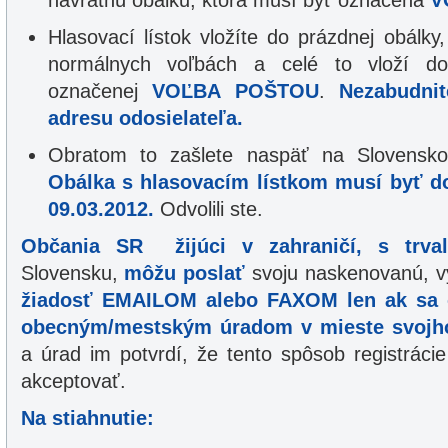
návratnú obálku, ktorá musí byť označená
V
Hlasovací lístok vložíte do prázdnej obálky,
normálnych voľbách a celé to vloží do
označenej
VOĽBA POŠTOU
.
Nezabudni
adresu odosielateľa.
Obratom to zašlete naspäť na Slovensk
Obálka s hlasovacím lístkom musí byť d
09.03.2012.
Odvolili ste.
Občania SR žijúci v zahraničí, s trva
Slovensku,
môžu poslať
svoju naskenovanú, v
žiadosť
EMAILOM alebo FAXOM
len ak sa
obecným/mestským úradom v mieste svojho
a úrad im potvrdí, že tento spôsob registrácie
akceptovať.
Na stiahnutie: