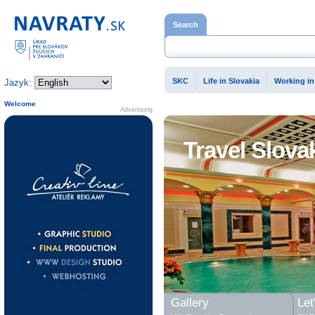
Home page
Search
SKC
Life in Slovakia
Working in
Jazyk:
Welcome
Advertising
Travel Slova
Gallery
Let