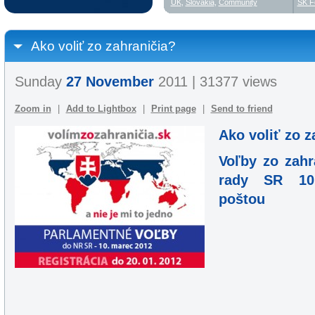
UK
,
Slovakia
,
Community
SK F
Ako voliť zo zahraničia?
Sunday
27 November
2011 | 31377 views
Zoom in
|
Add to Lightbox
|
Print page
|
Send to friend
Ako voliť zo z
Voľby zo zahr
rady SR 10.
poštou