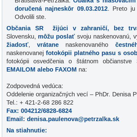
Bratislava-Petržalka.
Obálka s hlasovacím
doručená najneskôr 09.03.2012
. Preto ju
Odvolili ste.
Občania SR žijúci v zahraničí, bez trv
Slovensku,
môžu poslať
svoju naskenovanú, v
žiadosť
,
vrátane
naskenovaného
čestné
naskenovanej
fotokópii platného pasu s oso
fotokópii osvedčenia o štátnom občianstve 
EMAILOM alebo FAXOM
na:
Zodpovedná vedúca:
Oddelenie organizačných vecí – PhDr. Denisa 
Tel.: + 421-2-68 286 822
Fax: 004212/6828-6824
Email: denisa.paulenova@petrzalka.sk
Na stiahnutie: