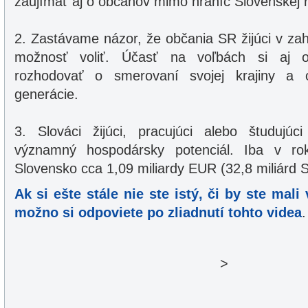
zaujímať aj o občanov mimo hraníc Slovenskej r
2. Zastávame názor, že občania SR žijúci v zah
možnosť voliť. Účasť na voľbách si aj o
rozhodovať o smerovaní svojej krajiny a 
generácie.
3. Slováci žijúci, pracujúci alebo študujúci
významný hospodársky potenciál. Iba v ro
Slovensko cca 1,09 miliardy EUR (32,8 miliárd 
Ak si ešte stále nie ste istý, či by ste mali
možno si odpoviete po zliadnutí tohto videa
.
>