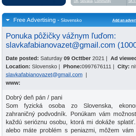
UK
,
Slovakia
,
Community
SK F
Free Advertising -
Slovensko
Add an adver
Ponuka pôžičky vážnym ľuďom:
slavkafabianovazet@gmail.com (1000
Date posted:
Saturday
09 Octtber
2021
|
Ad viewe
Location:
Slovensko
|
Phone:
0997676111
|
City:
ni
slavkafabianovazet@gmail.com
|
www:
Dobrý deň pán / pani
Som fyzická osoba zo Slovenska, ekonom
zahraničný podvodník. Ponúkam vám možnosť 
každú serióznu osobu, ktorá mi dokáže splatiť.
alebo máte problém s peniazmi, môžem vám p