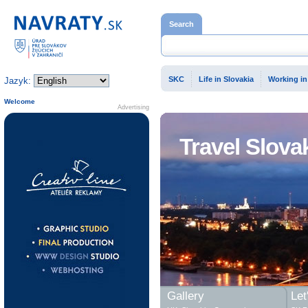
Home page
Search
SKC
Life in Slovakia
Working in
Jazyk:
Welcome
Advertising
Travel Slova
Gallery
Let