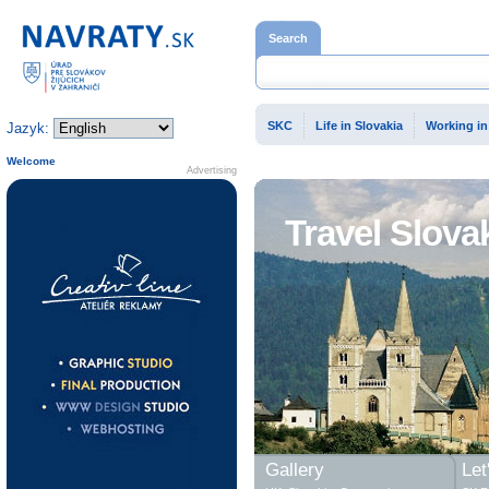
Home page
Search
SKC
Life in Slovakia
Working in
Jazyk:
Welcome
Advertising
Travel Slova
Gallery
Let