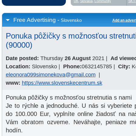
UK
,
Slovakia
,
Community
SK F
Free Advertising -
Slovensko
Add an adver
Ponuka pôžičky s možnosťou stretnut
(90000)
Date posted:
Thursday
26 August
2021
|
Ad viewe
Location:
Slovensko
|
Phone:
0632145785
|
City:
K
eleonora099simonekova@gmail.com
|
www:
https://www.slovenskecentrum.sk
Ponuka pôžičky s možnosťou stretnutia s nami
Je to rýchle a jednoduché. U nás si vyberiete
do 100.000 Eur, vyplníte online žiadosť na n
Vám obratom ozveme. Neváhajte, peniaze m
hodín.