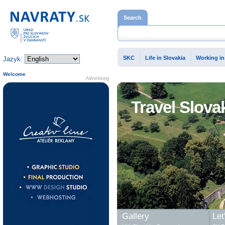
Home page
Search
SKC
Life in Slovakia
Working in
Jazyk:
Welcome
Advertising
Travel Slova
Gallery
Let