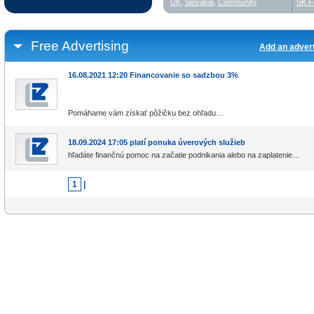
UK
,
Slovakia
,
Community
SK F
Free Advertising
Add an adver
16.08.2021 12:20 Financovanie so sadzbou 3%
Pomáhame vám získať pôžičku bez ohľadu…
18.09.2024 17:05 platí ponuka úverových služieb
hľadáte finančnú pomoc na začatie podnikania alebo na zaplatenie…
1
|