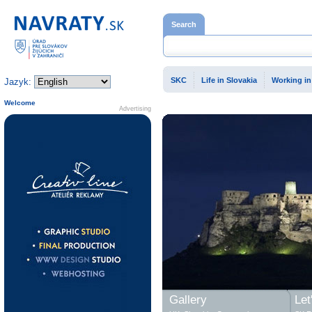
Home page
Search
SKC
Life in Slovakia
Working in
Jazyk:
Welcome
Advertising
Gallery
Let