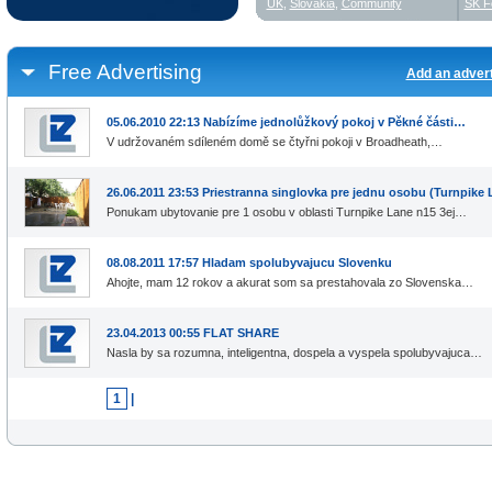
UK
,
Slovakia
,
Community
SK F
Free Advertising
Add an adver
05.06.2010 22:13 Nabízíme jednolůžkový pokoj v Pěkné části…
V udržovaném sdíleném domě se čtyřni pokoji v Broadheath,…
26.06.2011 23:53 Priestranna singlovka pre jednu osobu (Turnpike 
Ponukam ubytovanie pre 1 osobu v oblasti Turnpike Lane n15 3ej…
08.08.2011 17:57 Hladam spolubyvajucu Slovenku
Ahojte, mam 12 rokov a akurat som sa prestahovala zo Slovenska…
23.04.2013 00:55 FLAT SHARE
Nasla by sa rozumna, inteligentna, dospela a vyspela spolubyvajuca…
1
|