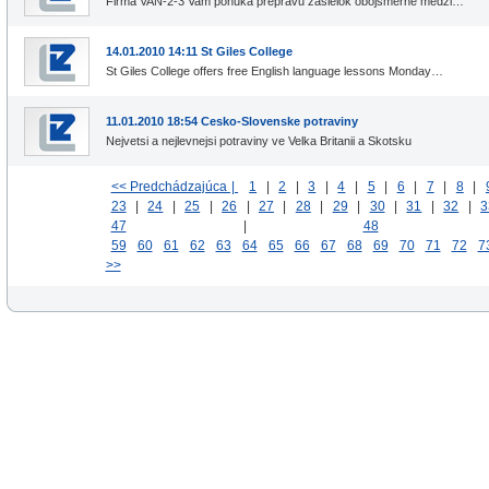
Firma VAN-2-3 Vam ponuka prepravu zasielok obojsmerne medzi…
14.01.2010 14:11 St Giles College
St Giles College offers free English language lessons Monday…
11.01.2010 18:54 Cesko-Slovenske potraviny
Nejvetsi a nejlevnejsi potraviny ve Velka Britanii a Skotsku
<< Predchádzajúca |
1
|
2
|
3
|
4
|
5
|
6
|
7
|
8
|
23
|
24
|
25
|
26
|
27
|
28
|
29
|
30
|
31
|
32
|
3
47
|
48
59
60
61
62
63
64
65
66
67
68
69
70
71
72
7
>>