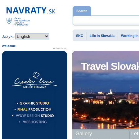
Home page
Search
SKC
Life in Slovakia
Working in
Jazyk:
Welcome
Advertising
Travel Slova
Gallery
Let