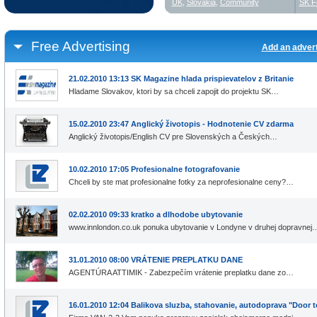
UK
,
Slovakia
,
Community
SK F
Free Advertising
Add an adver
21.02.2010 13:13 SK Magazine hlada prispievatelov z Britanie
Hladame Slovakov, ktori by sa chceli zapojit do projektu SK…
15.02.2010 23:47 Anglický životopis - Hodnotenie CV zdarma
Anglický životopis/English CV pre Slovenských a Českých…
10.02.2010 17:05 Profesionalne fotografovanie
Chceli by ste mat profesionalne fotky za neprofesionalne ceny?…
02.02.2010 09:33 kratko a dlhodobe ubytovanie
www.innlondon.co.uk ponuka ubytovanie v Londyne v druhej dopravnej
31.01.2010 08:00 VRÁTENIE PREPLATKU DANE
AGENTÚRA ATTIMIK - Zabezpečím vrátenie preplatku dane zo…
16.01.2010 12:04 Balikova sluzba, stahovanie, autodoprava "Door 