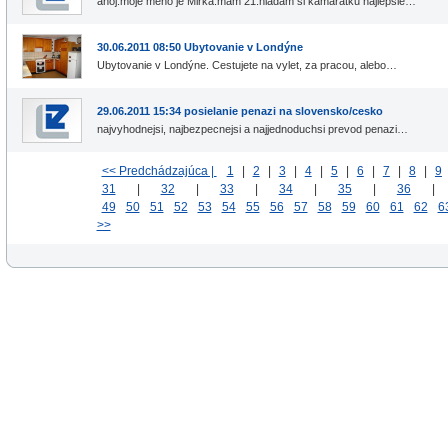
ahoj.moje meno je Mirka.mam 21.hladam si kamaratku najlepsie…
30.06.2011 08:50 Ubytovanie v Londýne
Ubytovanie v Londýne. Cestujete na vylet, za pracou, alebo…
29.06.2011 15:34 posielanie penazi na slovensko/cesko
najvyhodnejsi, najbezpecnejsi a najjednoduchsi prevod penazi…
<< Predchádzajúca |
1
|
2
|
3
|
4
|
5
|
6
|
7
|
8
|
9
31
|
32
|
33
|
34
|
35
|
36
49
50
51
52
53
54
55
56
57
58
59
60
61
62
6
>>