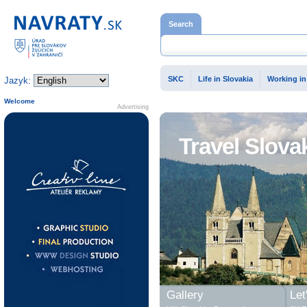
Home page
Search
SKC
Life in Slovakia
Working in
Jazyk:
Welcome
Advertising
Travel Slova
Gallery
Let