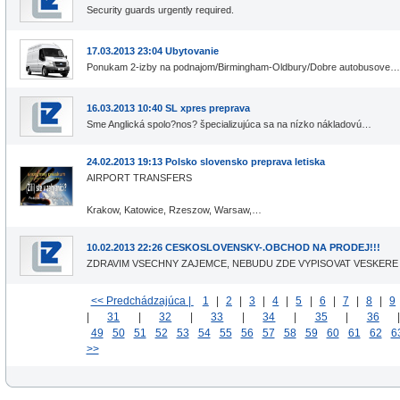
Security guards urgently required.
17.03.2013 23:04 Ubytovanie
Ponukam 2-izby na podnajom/Birmingham-Oldbury/Dobre autobusove…
16.03.2013 10:40 SL xpres preprava
Sme Anglická spolo?nos? špecializujúca sa na nízko nákladovú…
24.02.2013 19:13 Polsko slovensko preprava letiska
AIRPORT TRANSFERS
Krakow, Katowice, Rzeszow, Warsaw,…
10.02.2013 22:26 CESKOSLOVENSKY-.OBCHOD NA PRODEJ!!!
ZDRAVIM VSECHNY ZAJEMCE, NEBUDU ZDE VYPISOVAT VESKER
<< Predchádzajúca |
1
|
2
|
3
|
4
|
5
|
6
|
7
|
8
|
9
|
31
|
32
|
33
|
34
|
35
|
36
49
50
51
52
53
54
55
56
57
58
59
60
61
62
6
>>