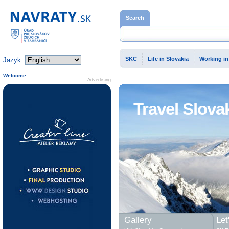
Home page
Search
SKC
Life in Slovakia
Working in
Jazyk:
Welcome
Advertising
Travel Slova
Gallery
Let